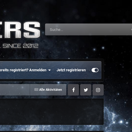
ereits registriert? Anmelden
Jetzt registrieren
Alle Aktivitäten
Facebook
Twitter
Instagram