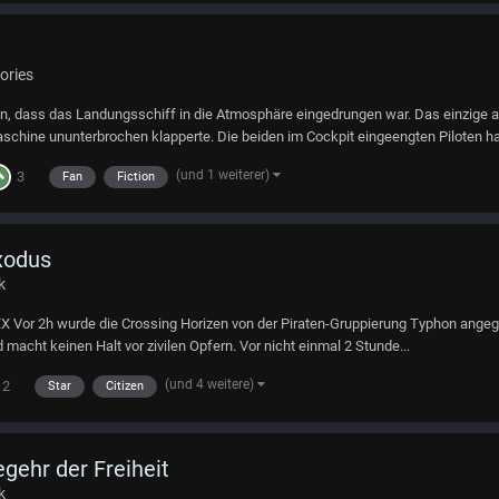
ories
n, dass das Landungsschiff in die Atmosphäre eingedrungen war. Das einzige
aschine ununterbrochen klapperte. Die beiden im Cockpit eingeengten Piloten hat
(und 1 weiterer)
3
Fan
Fiction
Exodus
k
XX Vor 2h wurde die Crossing Horizen von der Piraten-Gruppierung Typhon angeg
 macht keinen Halt vor zivilen Opfern. Vor nicht einmal 2 Stunde...
(und 4 weitere)
2
Star
Citizen
egehr der Freiheit
k