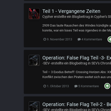
Teil 1 - Vergangene Zeiten
Cypher
erstellte ein Blogbeitrag in
Cypher's St
2939 Das laute Rauschen des Windes kündigte a
konnte, war ein loses Teil was irgendwo in der M
9. November 2013
4 Kommentare
Operation: False Flag Teil -3- 
-SEV-
erstellte ein Blogbeitrag in
SEV's Chroni
Teil – 3 Exodus Betreff: Crossing Horizen Abs: X
Konflikt zwischen den Piraten weitet sich aus und
1. Oktober 2013
5 Kommentare
Operation: False Flag Teil-2 - B
-SEV-
erstellte ein Blogbeitrag in
SEV's Chroni