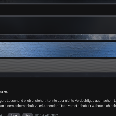
ories
en. Lauschend blieb er stehen, konnte aber nichts Verdächtiges ausmachen. La
h an einem schemenhaft zu erkennenden Tisch vorbei schob. Er wähnte sich scho
(und 4 weitere)
4
Story
Fan