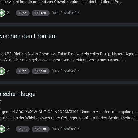
nser Agent konnte anhand von Gewebeproben die Identität dieser Pe...
(und 4 weitere)
2
Star
Citizen
Zwischen den Fronten
k
folg ABS: Richard Nolan Operation: False Flag war ein voller Erfolg. Unsere Ag
roß. Beide Seiten gehen von einem Gegenseitigen Verrat aus. Unsere i...
(und 4 weitere)
2
Star
Citizen
Falsche Flagge
k
r aufgespürt ABS: XXX WICHTIGE INFORMATION Unseren Agenten ist es gelungen 
n, das sich der Whistleblower unter Gefangenschaft im Hades-System befindet..
(und 4 weitere)
2
Star
Citizen