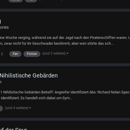
g
ories
Eine Woche verging, während sie auf der Jagd nach den Piratenschiffen waren. U
n, zwar nicht für ihr Geschwader bestimmt, aber wen störte das sch...
(und 3 weitere)
2
Fan
Fiction
 Nihilistische Gebärden
k
Teil - 9.1 Nihilistische Gebärden Betreff: Angreifer identifiziert Abs: Richard Nolan 
dentifiziert. Es handelt sich dabei um Sym...
(und 4 weitere)
uf der Spur