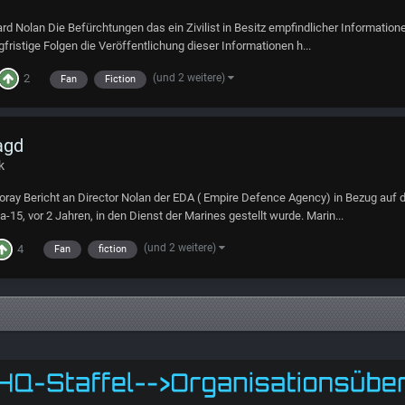
chard Nolan Die Befürchtungen das ein Zivilist in Besitz empfindlicher Informati
ristige Folgen die Veröffentlichung dieser Informationen h...
(und 2 weitere)
2
Fan
Fiction
agd
k
Moray Bericht an Director Nolan der EDA ( Empire Defence Agency) in Bezug auf
a-15, vor 2 Jahren, in den Dienst der Marines gestellt wurde. Marin...
(und 2 weitere)
4
Fan
fiction