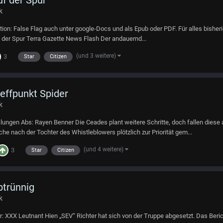
k
ion: False Flag auch unter google-Docs und als Epub oder PDF. Für alles bisherige
8 Auf der Spur Terra Gazette News Flash Der andauernd...
(und 3 weitere)
3
Star
Citizen
reffpunkt Spider
k
klungen Abs: Rayen Benner Die Ceades plant weitere Schritte, doch fallen diese 
e nach der Tochter des Whistleblowers plötzlich zur Priorität gem...
(und 4 weitere)
3
Star
Citizen
btrünnig
k
r: XXX Leutnant Hien „SEV“ Richter hat sich von der Truppe abgesetzt. Das Beri