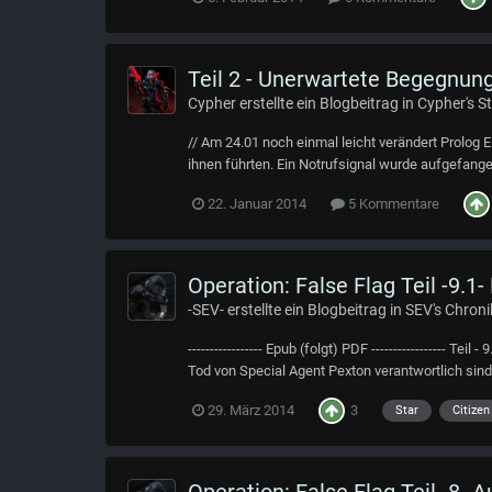
Teil 2 - Unerwartete Begegnun
Cypher
erstellte ein Blogbeitrag in
Cypher's St
// Am 24.01 noch einmal leicht verändert Prolog 
ihnen führten. Ein Notrufsignal wurde aufgefange
22. Januar 2014
5 Kommentare
Operation: False Flag Teil -9.1-
-SEV-
erstellte ein Blogbeitrag in
SEV's Chroni
----------------- Epub (folgt) PDF ----------------- 
Tod von Special Agent Pexton verantwortlich sind i
3
29. März 2014
Star
Citizen
Operation: False Flag Teil -8- A