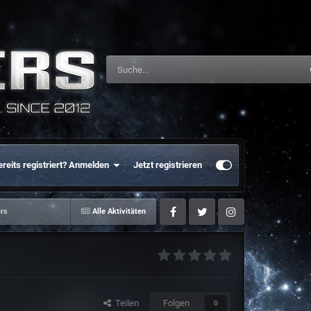
ereits registriert? Anmelden
Jetzt registrieren
ers
Alle Aktivitäten
Facebook
Twitter
Instagram
Teilen
Folgen
0