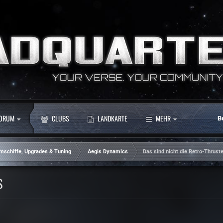
ORUM
CLUBS
LANDKARTE
MEHR
B
mschiffe, Upgrades & Tuning
Aegis Dynamics
Das sind nicht die Retro-Thrust
S