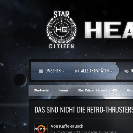
UMSEHEN
ALLE AKTIVITÄTEN
F
Startseite
Forum
Star Citizen (Squadron 42)
Rau
DAS SIND NICHT DIE RETRO-THRUSTER
Von
KaffeRausch
17. Oktober 2017
in
Aegis Dynamics