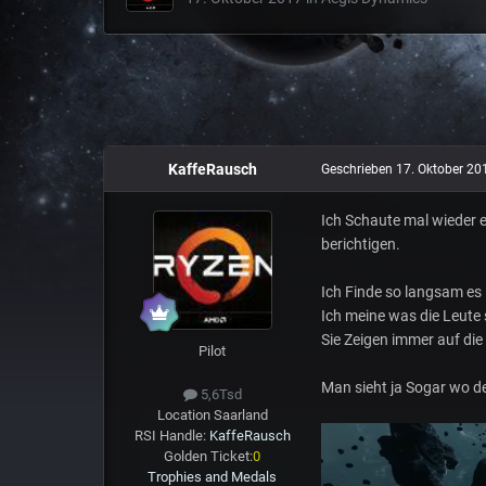
KaffeRausch
Geschrieben
17. Oktober 20
Ich Schaute mal wieder 
berichtigen.
Ich Finde so langsam es 
Ich meine was die Leute
Sie Zeigen immer auf di
Pilot
Man sieht ja Sogar wo d
5,6Tsd
Location
Saarland
RSI Handle:
KaffeRausch
Golden Ticket:
0
Trophies and Medals