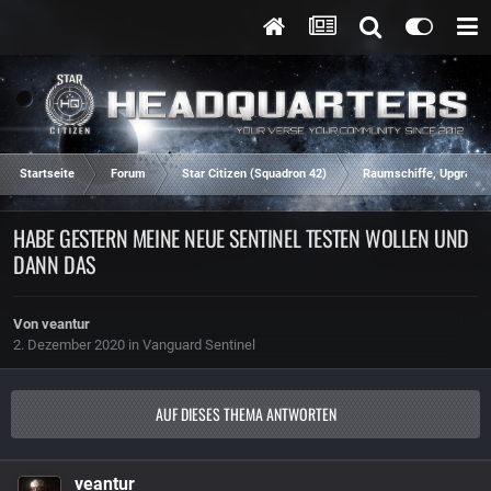
Startseite
Forum
Star Citizen (Squadron 42)
Raumschiffe, Upgrades
HABE GESTERN MEINE NEUE SENTINEL TESTEN WOLLEN UND
DANN DAS
Von
veantur
2. Dezember 2020
in
Vanguard Sentinel
AUF DIESES THEMA ANTWORTEN
veantur