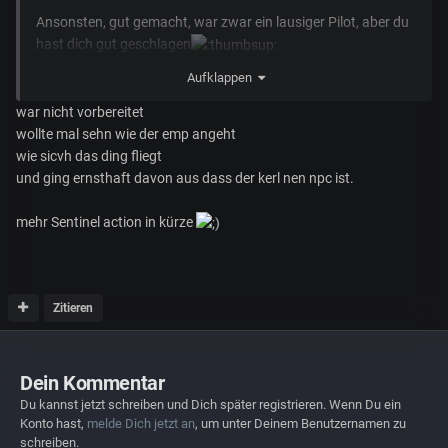
Ansonsten, gut gemacht, war zwar ein lausiger Pilot, aber du
hast dich gut geschlagen
Aufklappen
Ich erinnere mich noch an meinen ersten Kill in der Warden,
hab sie mir aus dem Buyback geholt, an dem Wochenende als
war nicht vorbereitet
die Banu Defender rausgekommen ist.
wollte mal sehn wie der emp angeht
Bin da im Tiefflug über Hursten gebrettert, bis plötzlich meine
wie sicvh das ding fliegt
Rechte Seite weggeschossen wurde und ein zweiter
und ging ernsthaft davon aus dass der kerl nen npc ist.
Laserstrahl über mich drüber zog.
Hab dann sofort senkrecht hoch gezogen, decoupled und
mehr Sentinel action in kürze
mich auf das Ziel ausgerichtet, der Rest ist Geschichte.
Ich hatte Glück, und ich war überrascht wie viel Schaden die
Defender macht.
Zitieren
Aber so eine Vanguard ist absolut ihr Geld wert. Ich geb
meine, mittlerweile ebenfalls eine Sentinel, nie mehr her.
Dein Kommentar
Du kannst jetzt schreiben und Dich später registrieren. Wenn Du ein
Konto hast,
melde Dich jetzt an
, um unter Deinem Benutzernamen zu
schreiben.