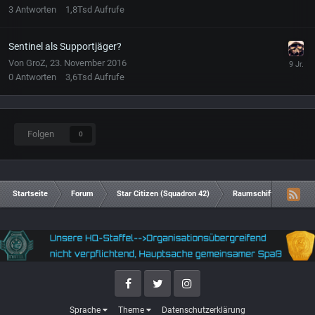
3
Antworten
1,8Tsd
Aufrufe
Sentinel als Supportjäger?
Von
GroZ
,
23. November 2016
0
Antworten
3,6Tsd
Aufrufe
Folgen
0
Startseite
Forum
Star Citizen (Squadron 42)
Raumschiffe, Upgrades
Facebook
Twitter
Instagram
Sprache
Theme
Datenschutzerklärung