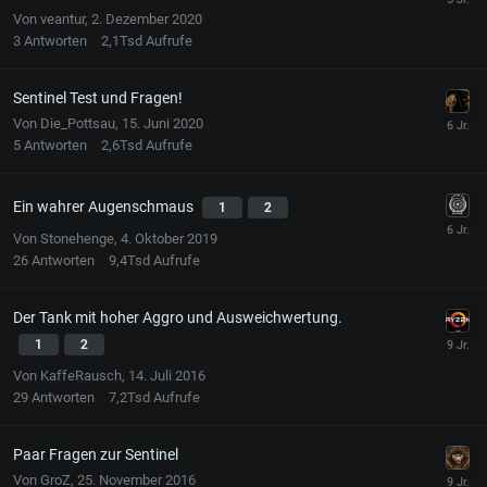
Von
veantur
,
2. Dezember 2020
3
Antworten
2,1Tsd
Aufrufe
Sentinel Test und Fragen!
Von
Die_Pottsau
,
15. Juni 2020
5
Antworten
2,6Tsd
Aufrufe
Ein wahrer Augenschmaus
1
2
Von
Stonehenge
,
4. Oktober 2019
26
Antworten
9,4Tsd
Aufrufe
Der Tank mit hoher Aggro und Ausweichwertung.
1
2
Von
KaffeRausch
,
14. Juli 2016
29
Antworten
7,2Tsd
Aufrufe
Paar Fragen zur Sentinel
Von
GroZ
,
25. November 2016