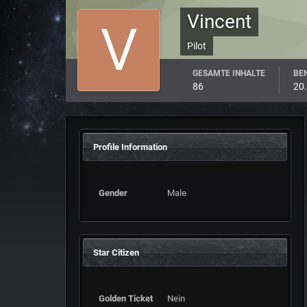
Vincent
Pilot
GESAMTE INHALTE
BEN
86
20.
Profile Information
Gender
Male
Star Citizen
Golden Ticket
Nein