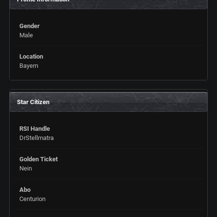
Gender
Male
Location
Bayern
Star Citizen
RSI Handle
DrStellmatra
Golden Ticket
Nein
Abo
Centurion