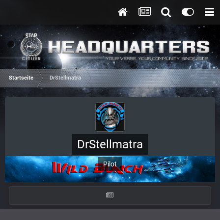
Startseite
DrStellmatra
DrStellmatra
Pilot