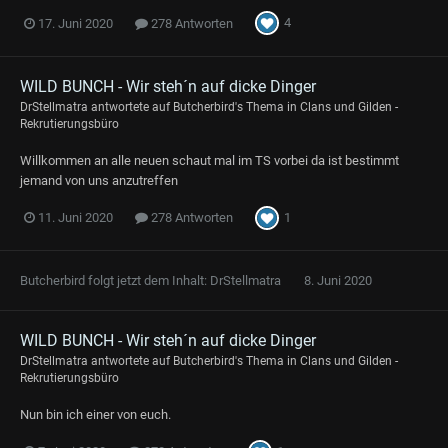
4
17. Juni 2020
278 Antworten
WILD BUNCH - Wir steh´n auf dicke Dinger
DrStellmatra
antwortete auf
Butcherbird
's Thema in
Clans und Gilden -
Rekrutierungsbüro
Willkommen an alle neuen schaut mal im TS vorbei da ist bestimmt
jemand von uns anzutreffen
1
11. Juni 2020
278 Antworten
Butcherbird
folgt jetzt dem Inhalt:
DrStellmatra
8. Juni 2020
WILD BUNCH - Wir steh´n auf dicke Dinger
DrStellmatra
antwortete auf
Butcherbird
's Thema in
Clans und Gilden -
Rekrutierungsbüro
Nun bin ich einer von euch.