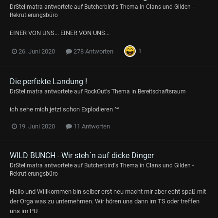
DrStellmatra
antwortete auf
Butcherbird
's Thema in
Clans und Gilden -
Rekrutierungsbüro
EINER VON UNS... EINER VON UNS...
1
26. Juni 2020
278 Antworten
Die perfekte Landung !
DrStellmatra
antwortete auf
RockOut
's Thema in
Bereitschaftsraum
ich sehe mich jetzt schon Explodieren ^^
19. Juni 2020
11 Antworten
WILD BUNCH - Wir steh´n auf dicke Dinger
DrStellmatra
antwortete auf
Butcherbird
's Thema in
Clans und Gilden -
Rekrutierungsbüro
Hallo und Willkommen bin selber erst neu macht mir aber echt spaß mit
der Orga was zu unternehmen. Wir hören uns dann im TS oder treffen
uns im PU