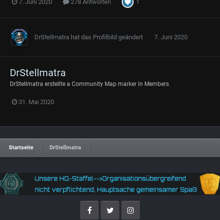
1
7. Juni 2020
278 Antworten
DrStellmatra
hat das Profilbild geändert
7. Juni 2020
DrStellmatra
DrStellmatra
erstellte a Community Map marker in
Members
31. Mai 2020
Startseite
DrStellmatra
Facebook
Twitter
Instagram