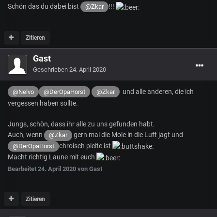
Schön das du dabei bist
!!!
@Zkar
Zitieren
Gast
Geschrieben
24. April 2020
und alle anderen, die ich
@Nelvo
@DerOpaHorst
@Zkar
vergessen haben sollte.
Jungs, schön, dass ihr alle zu uns gefunden habt.
Auch, wenn
gern mal die Mole in die Luft jagt und
@Zkar
chroisch pleite ist
@DerOpaHorst
Macht richtig Laune mit euch
Bearbeitet
24. April 2020
von Gast
Zitieren