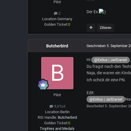
Pilot
Der Ex
2
Location
Germany
Golden Ticket:
0
Zitieren
Butcherbird
Geschrieben
5. September 
Hi
@Exitus | JarlDaniel
Du fragst nach den Tests
Naja, die waren ein Kin
Ich schick dir eine PN.
Edit:
Pilot
Nac
@Exitus | JarlDaniel
Bearbeitet
5. September 2
9,6Tsd
Location
Berlin
RSI Handle:
Butcherbird
Golden Ticket:
0
Trophies and Medals