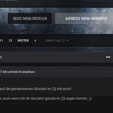
NEUES THEMA ERSTELLEN
AUF DIESES THEMA ANTWORTEN
11
12
WEITER
Seite 9 von 12
20
7:48 schrieb
Krabakhan
:
n auf die gemeinsamen Stunden im
TS
mit euch!
, auch wenn ich dir das jetzt gerade im
TS
sagen könnte ; ))