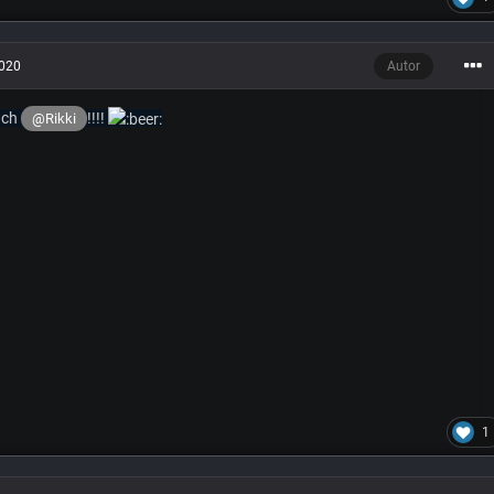
2020
Autor
nch
!!!!
@Rikki
1