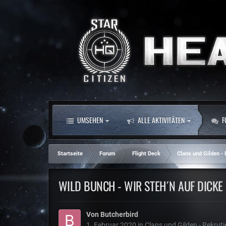
UMSEHEN
ALLE AKTIVITÄTEN
F
Startseite
Forum
Flight Deck
Clans und Gilden -
WILD BUNCH - WIR STEH´N AUF DICKE
Von
Butcherbird
1. Februar 2020
in
Clans und Gilden - Rekrut