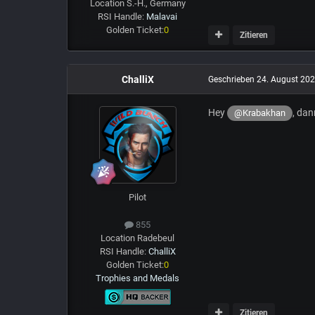
Location
S.-H., Germany
RSI Handle:
Malavai
Golden Ticket:
0
Zitieren
ChalliX
Geschrieben
24. August 20
Hey
, dan
@Krabakhan
Pilot
855
Location
Radebeul
RSI Handle:
ChalliX
Golden Ticket:
0
Trophies and Medals
Zitieren