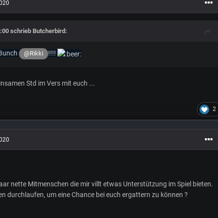
2020
:00 schrieb
Butcherbird
:
 Bunch
!!!!
@Rikki
nsamen Std im Vers mit euch ...
2
2020
aar nette Mitmenschen die mir villt etwas Unterstützung im Spiel bieten.
en durchlaufen, um eine Chance bei euch ergattern zu können ?