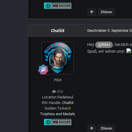
Zitieren
ChalliX
Geschrieben
5. September 
Hey
, herzlich
@Rikki
Spaß, wir sehen uns!
Pilot
855
Location
Radebeul
RSI Handle:
ChalliX
Golden Ticket:
0
Trophies and Medals
Zitieren