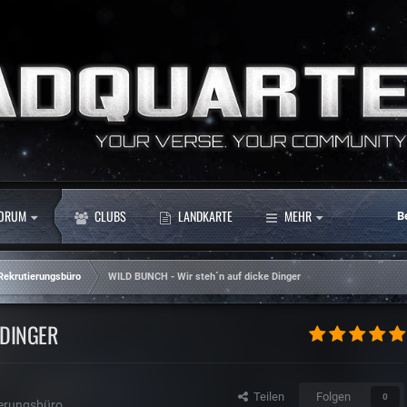
ORUM
CLUBS
LANDKARTE
MEHR
B
 Rekrutierungsbüro
WILD BUNCH - Wir steh´n auf dicke Dinger
 DINGER
Teilen
Folgen
0
ierungsbüro