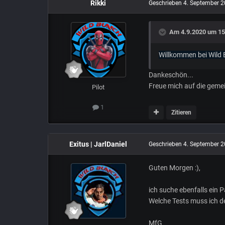
Rikki
Geschrieben
4. September 
Am 4.9.2020 um 15
Willkommen bei Wild
Dankeschön...
Freue mich auf die gemei
Pilot
1
Zitieren
Exitus | JarlDaniel
Geschrieben
4. September 
Guten Morgen
:),
ich suche ebenfalls ein P
Welche Tests muss ich d
MfG