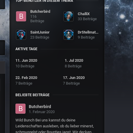
TOP-BENUTZER IN DIESEM THEMA
Butcherbird
ChalliX
116
33 Beiträge
Beiträge
SaintJunior
DrStellmatra
23 Beiträge
9 Beiträge
AKTIVE TAGE
11. Jun 2020
1. Jul 2020
10 Beiträge
8 Beiträge
22. Feb 2020
17. Jun 2020
7 Beiträge
7 Beiträge
BELIEBTE BEITRÄGE
Butcherbird
1. Februar 2020
Wild Bunch Bei uns kannst du deine
Leidenschaften ausleben, ob du lieber minerst,
schmuggelst oder Bounties jagst. Wir decken...