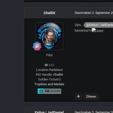
ChalliX
Geschrieben
5. September 
Ups...
@Exitus | JarlDani
hinterher!!!
Pilot
855
Location
Radebeul
RSI Handle:
ChalliX
Golden Ticket:
0
Trophies and Medals
Zitieren
Exitus | JarlDaniel
Geschrieben
5. September 