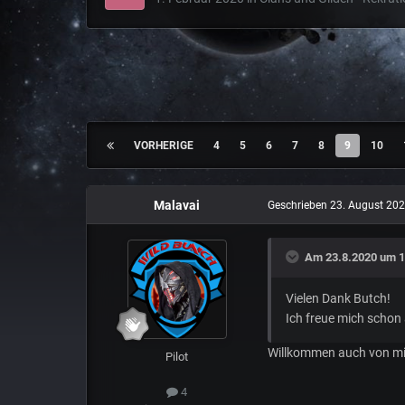
VORHERIGE
4
5
6
7
8
9
10
Malavai
Geschrieben
23. August 20
Am 23.8.2020 um 1
Vielen Dank Butch!
Ich freue mich scho
Willkommen auch von mir
Pilot
4