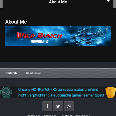
About Me
About Me
Startseite
SaintJunior
Facebook
Twitter
Instagram
Sprache
Theme
Datenschutzerklärung