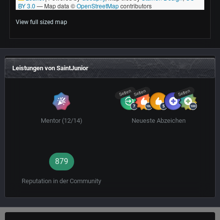
View full sized map
Leistungen von SaintJunior
Selten
Selten
Selten
Mentor (12/14)
Neueste Abzeichen
879
Reputation in der Community