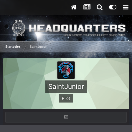
Startseite
SaintJunior
SaintJunior
Pilot