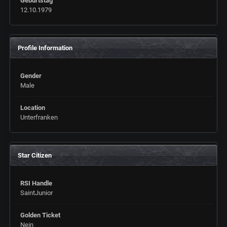
Geburtstag
12.10.1979
Profile Information
Gender
Male
Location
Unterfranken
Star Citizen
RSI Handle
SaintJunior
Golden Ticket
Nein