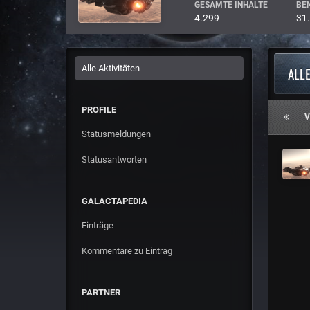
GESAMTE INHALTE
BEN
4.299
31.
Alle Aktivitäten
ALL
PROFILE
V
Statusmeldungen
Statusantworten
GALACTAPEDIA
Einträge
Kommentare zu Eintrag
PARTNER