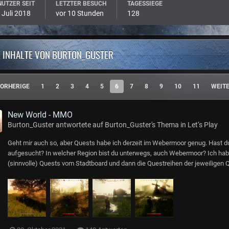
UTZER SEIT
LETZTER BESUCH
TAGESSIEGE
 Juli 2018
vor 10 Stunden
128
E INHALTE VON BURTON_GUSTER
ORHERIGE
1
2
3
4
5
6
7
8
9
10
11
WEIT
New World - MMO
Burton_Guster
antwortete auf
Burton_Guster
's Thema in
Let‘s Play
Geht mir auch so, aber Quests habe ich derzeit im Webermoor genug. Hast d
aufgesucht? In welcher Region bist du unterwegs, auch Webermoor? Ich habe
(sinnvolle) Quests vom Stadtboard und dann die Questreihen der jeweiligen Q