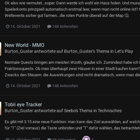
Ok also wie vermutet...super. Dann werde ich wohl ein Haus holen. Und mus
Spielerkonto prinzipiell automatisch erstmal leer, wenn man nicht online ist
Weltevents sicher gut farmen...die roten Punkte überall auf der Map 🤔
14. Oktober 2021
148 Antworten
New World - MMO
Burton_Guster
antwortete auf
Burton_Guster
's Thema in
Let‘s Play
Normale Quests bringen am meisten Wzoth, glaube ich. Zumindest habe ich b
Fraktionsquests. Ob man überhaupt zwei Häuser in einer Stadt kaufen kann?
Zwecks den Steuern: die Auswirkungen sind nicht dramatisch, wenn man dies
14. Oktober 2021
148 Antworten
Tobii eye Tracker
Burton_Guster
antwortete auf
Seebo
's Thema in
Technisches
Es gibt mit 3.15 eine neue Funktion: man kann das Ziel auswählen, auf welc
für "T" (Ziel vorraus) die Taste unbinden und "T" dafür wählen, das betrachtet
1
14. Oktober 2021
58 Antworten