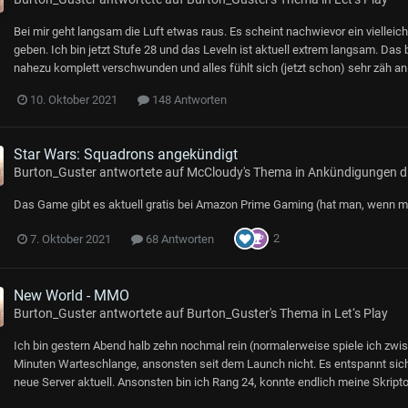
Bei mir geht langsam die Luft etwas raus. Es scheint nachwievor ein viellei
geben. Ich bin jetzt Stufe 28 und das Leveln ist aktuell extrem langsam. Das 
nahezu komplett verschwunden und alles fühlt sich (jetzt schon) sehr zäh an
10. Oktober 2021
148 Antworten
Star Wars: Squadrons angekündigt
Burton_Guster
antwortete auf
McCloudy
's Thema in
Ankündigungen die
Das Game gibt es aktuell gratis bei Amazon Prime Gaming (hat man, wenn m
2
7. Oktober 2021
68 Antworten
New World - MMO
Burton_Guster
antwortete auf
Burton_Guster
's Thema in
Let‘s Play
Ich bin gestern Abend halb zehn nochmal rein (normalerweise spiele ich zwis
Minuten Warteschlange, ansonsten seit dem Launch nicht. Es entspannt sich
neue Server aktuell. Ansonsten bin ich Rang 24, konnte endlich meine Skripto