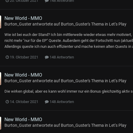
20. Oktober 2021
148 Antworten
New World - MMO
Burton_Guster
antwortete auf
Burton_Guster
's Thema in
Let‘s Play
Wie ist bei euch der Stand? Ich bin mittlerweile wieder etwas mehr motiviert,
nicht mehr "nur für die EP" Queste. Außerdem geht der Fortschritt nun (aktuel
Allerdings queste ich nun auch effizienter und mache keinen alten Quests in 
19. Oktober 2021
148 Antworten
New World - MMO
Burton_Guster
antwortete auf
Burton_Guster
's Thema in
Let‘s Play
Die wirken global, aber es kann wohl immer nur ein Bonus gleichzeitig aktiv se
14. Oktober 2021
148 Antworten
New World - MMO
Burton_Guster
antwortete auf
Burton_Guster
's Thema in
Let‘s Play