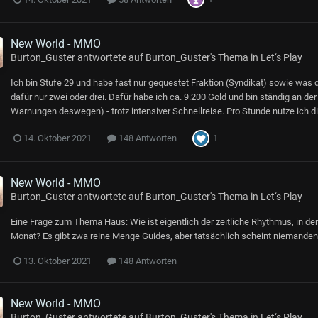
New World - MMO
Burton_Guster
antwortete auf
Burton_Guster
's Thema in
Let‘s Play
Ich bin Stufe 29 und habe fast nur gequestet Fraktion (Syndikat) sowie was
dafür nur zwei oder drei. Dafür habe ich ca. 9.200 Gold und bin ständig an
Warnungen deswegen) - trotz intensiver Schnellreise. Pro Stunde nutze ich d
1
14. Oktober 2021
148 Antworten
New World - MMO
Burton_Guster
antwortete auf
Burton_Guster
's Thema in
Let‘s Play
Eine Frage zum Thema Haus: Wie ist eigentlich der zeitliche Rhythmus, in
Monat? Es gibt zwa reine Menge Guides, aber tatsächlich scheint niemanden d
13. Oktober 2021
148 Antworten
New World - MMO
Burton_Guster
antwortete auf
Burton_Guster
's Thema in
Let‘s Play