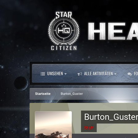
UMSEHEN
ALLE AKTIVITÄTEN
FO
Startseite
Burton_Guster
Burton_Guste
Staff