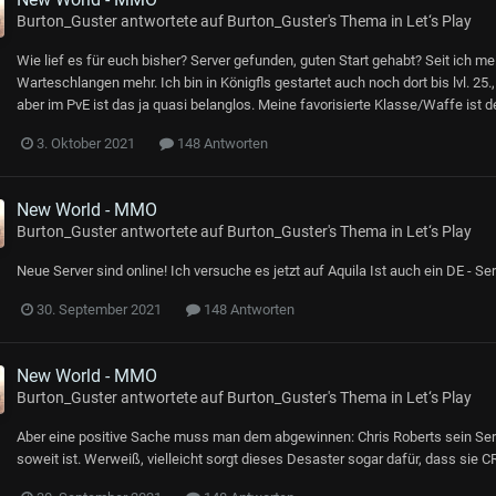
Burton_Guster
antwortete auf
Burton_Guster
's Thema in
Let‘s Play
Wie lief es für euch bisher? Server gefunden, guten Start gehabt? Seit ich me
Warteschlangen mehr. Ich bin in Königfls gestartet auch noch dort bis lvl. 25.,
aber im PvE ist das ja quasi belanglos. Meine favorisierte Klasse/Waffe ist
3. Oktober 2021
148 Antworten
New World - MMO
Burton_Guster
antwortete auf
Burton_Guster
's Thema in
Let‘s Play
Neue Server sind online! Ich versuche es jetzt auf Aquila Ist auch ein DE - S
30. September 2021
148 Antworten
New World - MMO
Burton_Guster
antwortete auf
Burton_Guster
's Thema in
Let‘s Play
Aber eine positive Sache muss man dem abgewinnen: Chris Roberts sein Se
soweit ist. Werweiß, vielleicht sorgt dieses Desaster sogar dafür, dass sie 