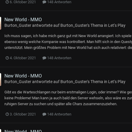
6. Oktober 2021
148 Antworten
New World - MMO
Burton_Guster
antwortete auf
Burton_Guster
's Thema in
Let‘s Play
Ich muss sagen, ich habe mich ganz gut mit New World arrangiert. Ich spiele r
ebenso wenig welche Kompanie was kontrolliert. Man hilft sich in den Questge
unterstützt. Mein größtes Problem mit New World hat sich auch relativiert: d
4. Oktober 2021
148 Antworten
New World - MMO
Burton_Guster
antwortete auf
Burton_Guster
's Thema in
Let‘s Play
Gibt es die Warteschlangen nur beim erstmaligen Login, oder immer? Wie gesa
keine Probleme! Man kann ja auch bald den Server wehseln, also wäre es zumi
ruhigen Server zu suchen und später alle Chars zusammenzuziehen.
3. Oktober 2021
148 Antworten
New World - MMO