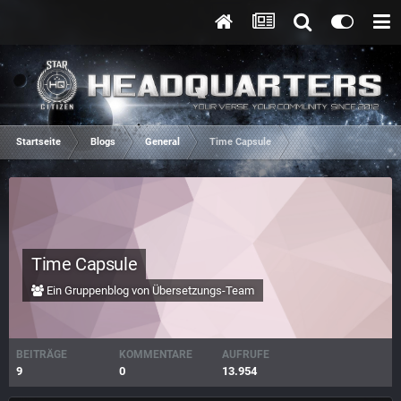
Startseite
Blogs
General
Time Capsule
Time Capsule
Ein Gruppenblog von Übersetzungs-Team
BEITRÄGE
KOMMENTARE
AUFRUFE
9
0
13.954