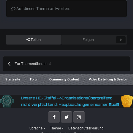
Auf dieses Thema antworten...
Teilen
Folgen
0
Zur Themenübersicht
Startseite
Forum
Community Content
Video Erstellung & Bearbeitun
Facebook
Twitter
Instagram
Sprache
Theme
Datenschutzerklärung