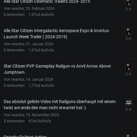
Alle Star Citizen Cinematic Trailers 2024 -2015
Von
veantur
,
25. Februar 2024
0
Antworten
1,8Tsd
Aufrufe
Alle Star Citizen Intergalactic Aerospace Expo & Invictus
Launch Week Trailer ( 2024-2019)
Von
veantur
,
21. Januar 2024
0
Antworten
1,9Tsd
Aufrufe
Star Citizen PVP Gameplay Railgun vs Anvil Arrow Above
Jumptown.
Von
veantur
,
14. Januar 2024
0
Antworten
1,7Tsd
Aufrufe
Das absolut geilste Video mit Railguns überhaupt mit einem
twist am ende den man nicht erwartet hat :)
Von
veantur
,
15. November 2023
5
Antworten
6Tsd
Aufrufe
Epische Railgun Action