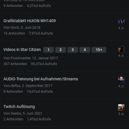
9
Antworten
4,2Tsd
Aufrufe
Grafiktablett HUION WH1409
Von
Sirch
,
3. Juni 2018
16
Antworten
7,9Tsd
Aufrufe
Videos in Star Citizen
1
2
3
4
15
Von
Frustmaster
,
12. Januar 2017
367
Antworten
99,3Tsd
Aufrufe
AUDIO-Trennung bei Aufnahmen/Streams
Von
deftor
,
2. September 2017
8
Antworten
14,6Tsd
Aufrufe
Twitch Auflösung
Von
Seebo
,
5. Juni 2021
2
Antworten
1,4Tsd
Aufrufe