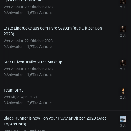
Von
veantur
,
29. Oktober 2023
0
Antworten
1,6Tsd
Aufrufe
Erste Eindrücke aus dem Pyro System (aus CiitizenCon
2023)
Von
veantur
,
22. Oktober 2023
0
Antworten
1,7Tsd
Aufrufe
Star Citizen Trailer 2023 Mashup
Von
veantur
,
19. Oktober 2023
0
Antworten
1,6Tsd
Aufrufe
Team Brrrt
Von
Kif
,
3. April 2021
3
Antworten
2,6Tsd
Aufrufe
Blade Runner is now - on your PC/Star Citizen 2020 (Area
18/ArcCorp)
Von
Lutz G
,
19. Juni 2020