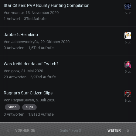
Star Citizen: PVP Bounty Hunting Compilation
Von
veantur
,
13. November 2020
1
Antwort
3Tsd
Aufrufe
Jabber's Heimkino
Von
Jabberwocky04
,
29. Oktober 2020
0
Antworten
1,6Tsd
Aufrufe
Was treibt der da auf Twitch?
Von
goox
,
31. Mai 2020
23
Antworten
6,9Tsd
Aufrufe
Ragnar's Star Citizen Clips
Von
RagnarSeven
,
5. Juli 2020
video
clips
0
Antworten
1,8Tsd
Aufrufe
VORHERIGE
Seite 1 von 3
WEITER