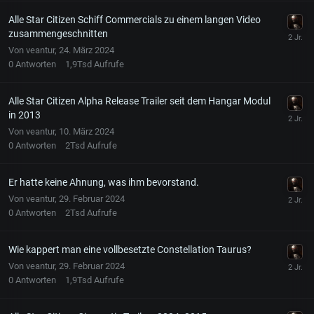
Alle Star Citizen Schiff Commercials zu einem langen Video
zusammengeschnitten
Von
veantur
,
24. März 2024
0
Antworten
1,9Tsd
Aufrufe
Alle Star Citizen Alpha Release Trailer seit dem Hangar Modul
in 2013
Von
veantur
,
10. März 2024
0
Antworten
2Tsd
Aufrufe
Er hatte keine Ahnung, was ihm bevorstand.
Von
veantur
,
29. Februar 2024
0
Antworten
2Tsd
Aufrufe
Wie kappert man eine vollbesetzte Constellation Taurus?
Von
veantur
,
29. Februar 2024
0
Antworten
1,9Tsd
Aufrufe