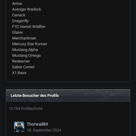
Arrow
Avenger Warlock
Carrack
Dragonfly
F7C Hornet Wildfire
Glaive
Merchantman
Mercury Star Runner
Mustang Alpha
Mustang Omega
Redeemer
Sabre Comet
X1 Base
Letzte Besucher des Profils
13.794 Profilaufrufe
Thorwall89
18. September 2024