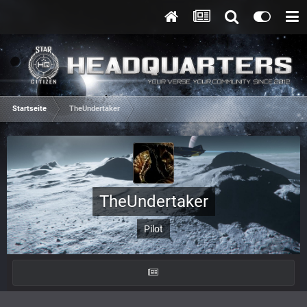
Startseite
TheUndertaker
TheUndertaker
Pilot