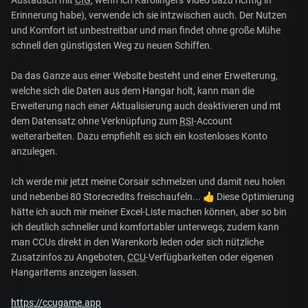
Erinnerung habe), verwende ich sie intzwischen auch. Der Nutzen
und Komfort ist unbestreitbar und man findet ohne große Mühe
schnell den günstigsten Weg zu neuen Schiffen.
Da das Ganze aus einer Website besteht und einer Erweiterung,
welche sich die Daten aus dem Hangar holt, kann man die
Erweiterung nach einer Aktualisierung auch deaktivieren und mt
dem Datensatz ohne Verknüpfung zum
RSI
-Account
weiterarbeiten. Dazu empfiehlt es sich ein kostenloses Konto
anzulegen.
Ich werde mir jetzt meine Corsair schmelzen und damit neu holen
und nebenbei 80 Storecredits freischaufeln...
👍
Diese Optimierung
hätte ich auch mir meiner Excel-Liste machen können, aber so bin
ich deutlich schneller und komfortabler unterwegs, zudem kann
man CCUs direkt in den Warenkorb leden oder sich nützliche
Zusatzinfos zu Angeboten,
CCU
-Verfügbarkeiten oder eigenen
Hangaritems anzeigen lassen.
https://ccugame.app