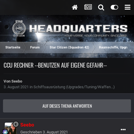
Startseite
Forum
Star Citizen (Squadron 42)
Raumschiffe, Upgrades
CCU RECHNER --BENUTZEN AUF EIGENE GEFAHR--
Von
Seebo
3. August 2021
in
Schiffsausrüstung (Upgrades/Tuning/Waffen...)
AUF DIESES THEMA ANTWORTEN
Seebo
Geschrieben
3. August 2021