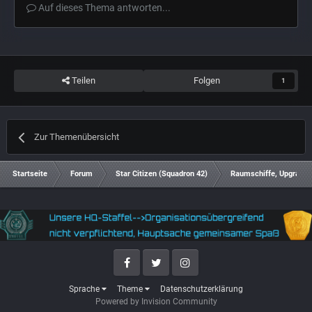
Auf dieses Thema antworten...
Teilen
Folgen
1
Zur Themenübersicht
Startseite
Forum
Star Citizen (Squadron 42)
Raumschiffe, Upgrades
Facebook
Twitter
Instagram
Sprache
Theme
Datenschutzerklärung
Powered by Invision Community