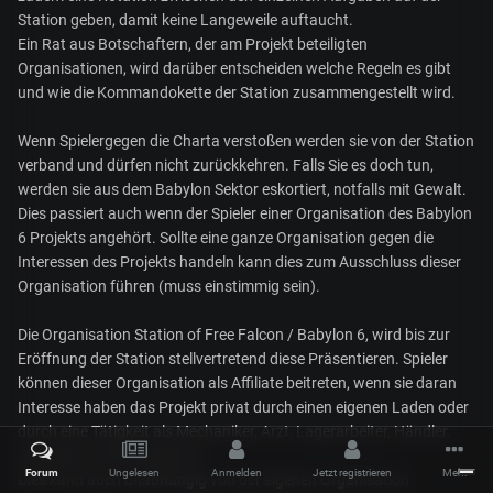
Station geben, damit keine Langeweile auftaucht.
Ein Rat aus Botschaftern, der am Projekt beteiligten
Organisationen, wird darüber entscheiden welche Regeln es gibt
und wie die Kommandokette der Station zusammengestellt wird.
Wenn Spielergegen die Charta verstoßen werden sie von der Station
verband und dürfen nicht zurückkehren. Falls Sie es doch tun,
werden sie aus dem Babylon Sektor eskortiert, notfalls mit Gewalt.
Dies passiert auch wenn der Spieler einer Organisation des Babylon
6 Projekts angehört. Sollte eine ganze Organisation gegen die
Interessen des Projekts handeln kann dies zum Ausschluss dieser
Organisation führen (muss einstimmig sein).
Die Organisation Station of Free Falcon / Babylon 6, wird bis zur
Eröffnung der Station stellvertretend diese Präsentieren. Spieler
können dieser Organisation als Affiliate beitreten, wenn sie daran
Interesse haben das Projekt privat durch einen eigenen Laden oder
durch eine Tätigkeit als Mechaniker, Arzt, Lagerarbeiter, Händler,
Jägerpilot, Sicherheitskraft.
Forum
Ungelesen
Anmelden
Jetzt registrieren
Mehr
Dies kann auch unabhängig von der eigenen Organisation