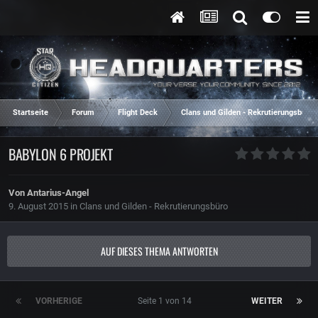
Startseite
Forum
Flight Deck
Clans und Gilden - Rekrutierungsbüro
BABYLON 6 PROJEKT
Von
Antarius-Angel
9. August 2015
in
Clans und Gilden - Rekrutierungsbüro
AUF DIESES THEMA ANTWORTEN
VORHERIGE
Seite 1 von 14
WEITER