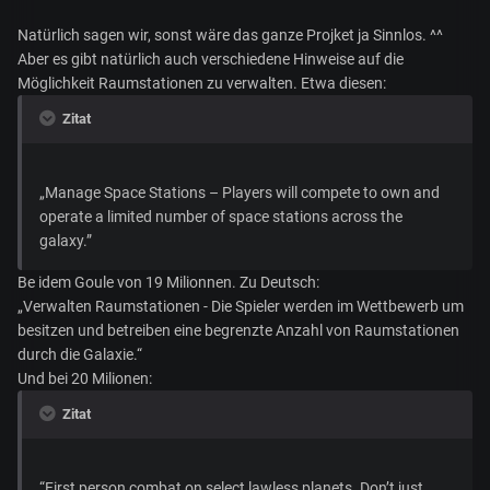
Natürlich sagen wir, sonst wäre das ganze Projket ja Sinnlos. ^^
Aber es gibt natürlich auch verschiedene Hinweise auf die
Möglichkeit Raumstationen zu verwalten. Etwa diesen:
Zitat
„Manage Space Stations – Players will compete to own and
operate a limited number of space stations across the
galaxy.”
Be idem Goule von 19 Milionnen. Zu Deutsch:
„Verwalten Raumstationen - Die Spieler werden im Wettbewerb um
besitzen und betreiben eine begrenzte Anzahl von Raumstationen
durch die Galaxie.“
Und bei 20 Milionen:
Zitat
“First person combat on select lawless planets. Don’t just