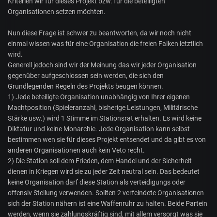
Kriterien wir für dieses Projekt bzw. für die beteiligten
Organisationen setzen möchten.
Nun diese Frage ist schwer zu beantworten, da wir noch nicht
einmal wissen was für eine Organisation die freien Falken letztlich
wird.
Generell jedoch sind wir der Meinung das wir jeder Organisation
gegenüber aufgeschlossen sein werden, die sich den
Grundlegenden Regeln des Projekts beugen können.
1) Jede beteiligte Organisation unabhängig von Ihrer eigenen
Machtposition (Spieleranzahl, bisherige Leistungen, Militärische
Stärke usw.) wird 1 Stimme im Stationsrat erhalten. Es wird keine
Diktatur und keine Monarchie. Jede Organisation kann selbst
bestimmen wen sie für dieses Projekt entsendet und da gibt es von
anderen Organisationen auch kein Veto recht.
2) Die Station soll dem Frieden, dem Handel und der Sicherheit
dienen in Kriegen wird sie zu jeder Zeit neutral sein. Das bedeutet
keine Organisation darf diese Station als verteidigungs oder
offensiv Stellung verwenden. Sollten 2 verfeindete Organisationen
sich der Station nähern ist eine Waffenruhr zu halten. Beide Partein
werden, wenn sie zahlungskräftig sind, mit allem versorgt was sie