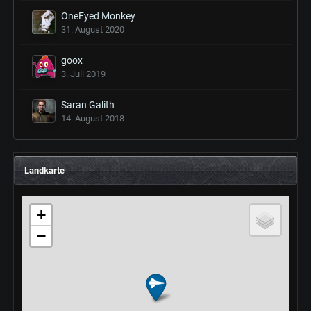
OneEyed Monkey
31. August 2020
goox
3. Juli 2019
Saran Galith
14. August 2018
Landkarte