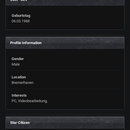
Geburtstag
06.03.1988
Profile Information
Gender
Male
Location
Bremerhaven
Interests
PC, Videobearbeitung,
Star Citizen