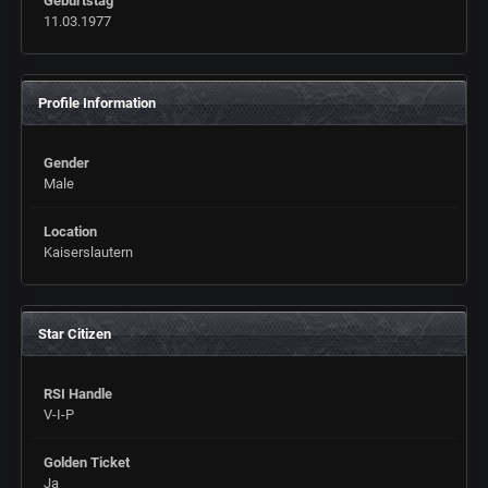
Geburtstag
11.03.1977
Profile Information
Gender
Male
Location
Kaiserslautern
Star Citizen
RSI Handle
V-I-P
Golden Ticket
Ja