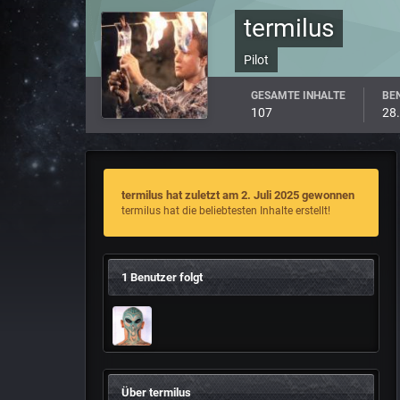
termilus
Pilot
GESAMTE INHALTE
BEN
107
28.
termilus hat zuletzt am 2. Juli 2025 gewonnen
termilus hat die beliebtesten Inhalte erstellt!
1 Benutzer folgt
Über termilus