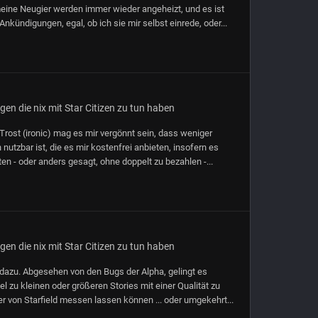
 meine Neugier werden immer wieder angeheizt, und es ist
kündigungen, egal, ob ich sie mir selbst einrede, oder...
en die nix mit Star Citizen zu tun haben
Trost (ironic) mag es mir vergönnt sein, dass weniger
utzbar ist, die es mir kostenfrei anbieten, insofern es
n - oder anders gesagt, ohne doppelt zu bezahlen -...
en die nix mit Star Citizen zu tun haben
dazu. Abgesehen von den Bugs der Alpha, gelingt es
l zu kleinen oder größeren Stories mit einer Qualität zu
er von Starfield messen lassen können ... oder umgekehrt...