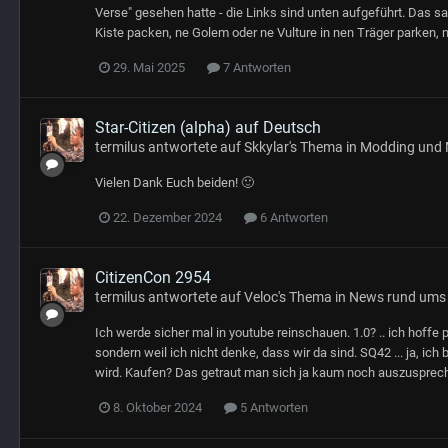
Verse" gesehen hatte - die Links sind unten aufgeführt. Das sah
Kiste packen, ne Golem oder ne Vulture in nen Träger parken, n
29. Mai 2025
7 Antworten
Star-Citizen (alpha) auf Deutsch
termilus
antwortete auf
Skkylar
's Thema in
Modding und 
Vielen Dank Euch beiden! 🙂
22. Dezember 2024
6 Antworten
CitizenCon 2954
termilus
antwortete auf
Veloc
's Thema in
News rund ums
Ich werde sicher mal in youtube reinschauen. 1.0? .. ich hoffe
sondern weil ich nicht denke, dass wir da sind. SQ42 ... ja, ic
wird. Kaufen? Das getraut man sich ja kaum noch auszusprechen
8. Oktober 2024
5 Antworten