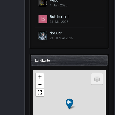
Veloc
1. Juni 2025
Butcherbird
31. Mai 2025
doCCer
21. Januar 2025
Landkarte