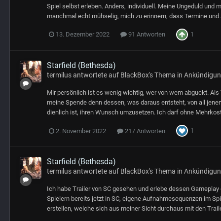
Spiel selbst erleben. Anders, individuell. Meine Ungeduld und
manchmal echt mühselig, mich zu erinnern, dass Termine und An
1
13. Dezember 2022
91 Antworten
Starfield (Bethesda)
termilus
antwortete auf
BlackBox
's Thema in
Ankündigung
Mir persönlich ist es wenig wichtig, wer von wem abguckt. Als 
meine Spende denn dessen, was daraus entsteht, von all jenen n
dienlich ist, ihren Wunsch umzusetzen. Ich darf ohne Mehrkoste
1
2. November 2022
217 Antworten
Starfield (Bethesda)
termilus
antwortete auf
BlackBox
's Thema in
Ankündigung
Ich habe Trailer von SC gesehen und erlebe dessen Gameplay 
Spielern bereits jetzt in SC, eigene Aufnahmesequenzen im Spie
erstellen, welche sich aus meiner Sicht durchaus mit den Trail