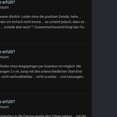
 erfüllt?
sraum
en ähnlich. Leider ohne die positiven Details, hehe ...
 den ich einfach nicht kenne ... es scheint jedoch, dass es -
! ... schade aber auch ^^ Zusammenfassend klingt das für...
 erfüllt?
sraum
erfinden ohne Wegspringen per Quantum ist möglich. Mir
usagen 2 x ne Jump mit drei unterschiedlichen Start-End-
nicht nachvollziehbar ... nicht scanbar ... und sozusagen...
 erfüllt?
sraum
irgendwo in die Pampa nearby den Träger parken ... mit der