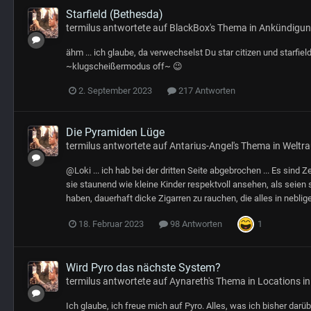
Starfield (Bethesda)
termilus
antwortete auf
BlackBox
's Thema in
Ankündigung
ähm ... ich glaube, da verwechselst Du star citizen und starfield 
~klugscheißermodus off~ 😉
2. September 2023
217 Antworten
Die Pyramiden Lüge
termilus
antwortete auf
Antarius-Angel
's Thema in
Weltra
@Loki ... ich hab bei der dritten Seite abgebrochen ... Es sind 
sie staunend wie kleine Kinder respektvoll ansehen, als seien s
haben, dauerhaft dicke Zigarren zu rauchen, die alles in neblig
1
18. Februar 2023
98 Antworten
Wird Pyro das nächste System?
termilus
antwortete auf
Aynareth
's Thema in
Locations in
Ich glaube, ich freue mich auf Pyro. Alles, was ich bisher dar