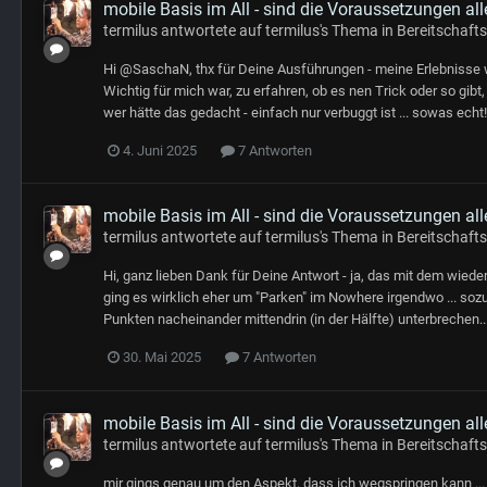
mobile Basis im All - sind die Voraussetzungen alle
termilus
antwortete auf
termilus
's Thema in
Bereitschaft
Hi @SaschaN, thx für Deine Ausführungen - meine Erlebnisse war
Wichtig für mich war, zu erfahren, ob es nen Trick oder so gibt,
wer hätte das gedacht - einfach nur verbuggt ist ... sowas echt
4. Juni 2025
7 Antworten
mobile Basis im All - sind die Voraussetzungen alle
termilus
antwortete auf
termilus
's Thema in
Bereitschaft
Hi, ganz lieben Dank für Deine Antwort - ja, das mit dem wied
ging es wirklich eher um "Parken" im Nowhere irgendwo ... soz
Punkten nacheinander mittendrin (in der Hälfte) unterbrechen... 
30. Mai 2025
7 Antworten
mobile Basis im All - sind die Voraussetzungen alle
termilus
antwortete auf
termilus
's Thema in
Bereitschaft
mir gings genau um den Aspekt, dass ich wegspringen kann ... 