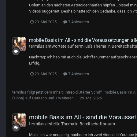
Golem an den nächsten Asteroidenhaufen hüpfen .. bissel min
Videos suggeriert. Deshalb hatte ich den Gedanke, dass ich vlt
29. Mai 2025
7 Antworten
mobile Basis im All - sind die Voraussetzungen alle
termilus
antwortete auf
termilus
's Thema in
Bereitschaft
Nachtrag: Ich hab mir auch die Schiffsnummer aufgeschrieben 
Erfolg.
29. Mai 2025
7 Antworten
termilus
folgt jetzt dem Inhalt:
Intrepid Starter Schiff
,
mobile Basis im All
(alpha) auf Deutsch
und 1 Weiterer
29. Mai 2025
mobile Basis im All - sind die Vorausset
termilus
erstellte Thema in
Bereitschaftsraum
Moin, ich war neugierig, nachdem ich zwei Videos in Youtube 