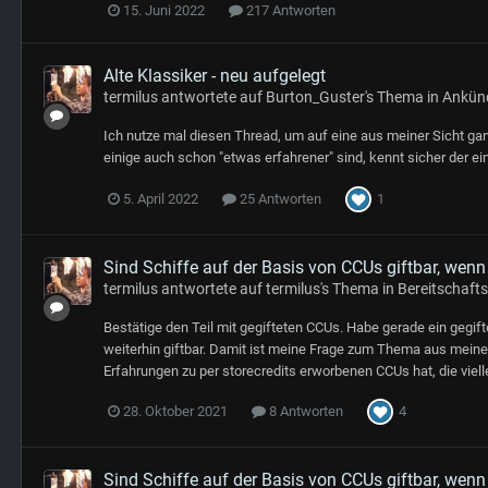
15. Juni 2022
217 Antworten
Alte Klassiker - neu aufgelegt
termilus
antwortete auf
Burton_Guster
's Thema in
Ankünd
Ich nutze mal diesen Thread, um auf eine aus meiner Sicht gan
einige auch schon "etwas erfahrener" sind, kennt sicher der ein
1
5. April 2022
25 Antworten
Sind Schiffe auf der Basis von CCUs giftbar, wen
termilus
antwortete auf
termilus
's Thema in
Bereitschaft
Bestätige den Teil mit gegifteten CCUs. Habe gerade ein gegift
weiterhin giftbar. Damit ist meine Frage zum Thema aus meiner
Erfahrungen zu per storecredits erworbenen CCUs hat, die viell
4
28. Oktober 2021
8 Antworten
Sind Schiffe auf der Basis von CCUs giftbar, wen