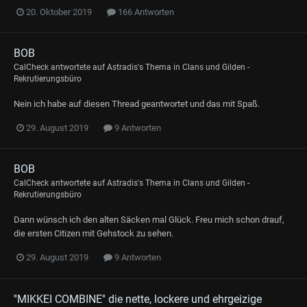
20. Oktober 2019
166 Antworten
BOB
CalCheck
antwortete auf
Astradis
's Thema in
Clans und Gilden -
Rekrutierungsbüro
Nein ich habe auf diesen Thread geantwortet und das mit Spaß.
29. August 2019
9 Antworten
BOB
CalCheck
antwortete auf
Astradis
's Thema in
Clans und Gilden -
Rekrutierungsbüro
Dann wünsch ich den alten Säcken mal Glück. Freu mich schon drauf,
die ersten Citizen mit Gehstock zu sehen.
29. August 2019
9 Antworten
''MIKKEI COMBINE'' die nette, lockere und ehrgeizige