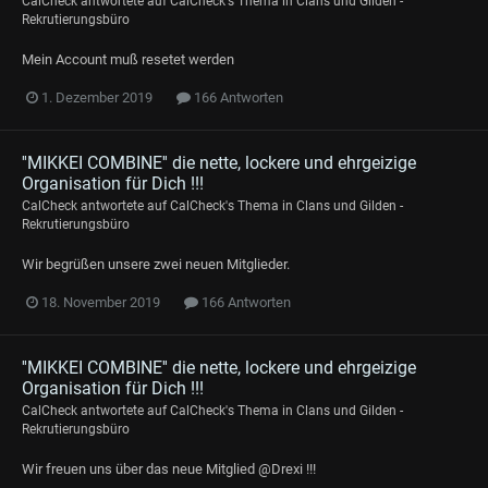
CalCheck
antwortete auf
CalCheck
's Thema in
Clans und Gilden -
Rekrutierungsbüro
Mein Account muß resetet werden
1. Dezember 2019
166 Antworten
''MIKKEI COMBINE'' die nette, lockere und ehrgeizige
Organisation für Dich !!!
CalCheck
antwortete auf
CalCheck
's Thema in
Clans und Gilden -
Rekrutierungsbüro
Wir begrüßen unsere zwei neuen Mitglieder.
18. November 2019
166 Antworten
''MIKKEI COMBINE'' die nette, lockere und ehrgeizige
Organisation für Dich !!!
CalCheck
antwortete auf
CalCheck
's Thema in
Clans und Gilden -
Rekrutierungsbüro
Wir freuen uns über das neue Mitglied @Drexi !!!