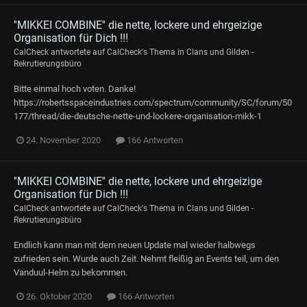
''MIKKEI COMBINE'' die nette, lockere und ehrgeizige
Organisation für Dich !!!
CalCheck
antwortete auf
CalCheck
's Thema in
Clans und Gilden -
Rekrutierungsbüro
Bitte einmal hoch voten. Danke!
https://robertsspaceindustries.com/spectrum/community/SC/forum/50
177/thread/die-deutsche-nette-und-lockere-organisation-mikk-1
24. November 2020
166 Antworten
''MIKKEI COMBINE'' die nette, lockere und ehrgeizige
Organisation für Dich !!!
CalCheck
antwortete auf
CalCheck
's Thema in
Clans und Gilden -
Rekrutierungsbüro
Endlich kann man mit dem neuen Update mal wieder halbwegs
zufrieden sein. Wurde auch Zeit. Nehmt fleißig an Events teil, um den
Vanduul-Helm zu bekommen.
26. Oktober 2020
166 Antworten