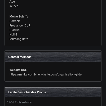
Abo
keines
Meine Schiffe
Carrack
Freelancer DUR
Gladius
Hull-B
Mustang Beta
Contact Methods
Website URL
https://mikkeicombine.wixsite.com/organisation-gilde
Letzte Besucher des Profils
6.606 Profilaufrufe