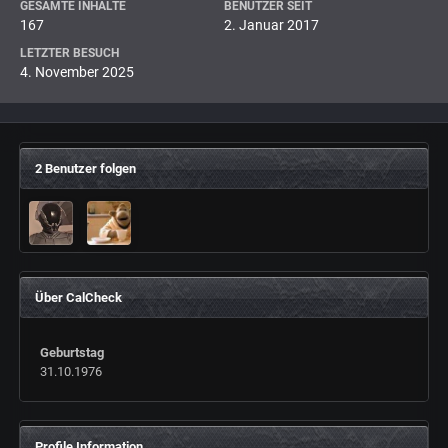
GESAMTE INHALTE
BENUTZER SEIT
167
2. Januar 2017
LETZTER BESUCH
4. November 2025
2 Benutzer folgen
Über CalCheck
Geburtstag
31.10.1976
Profile Information