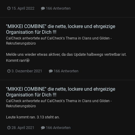
15. April 2022
166 Antworten
''MIKKEI COMBINE'' die nette, lockere und ehrgeizige
Organisation für Dich !!!
CalCheck
antwortete auf
CalCheck
's Thema in
Clans und Gilden -
Rekrutierungsbüro
Melde uns wieder etwas aktiver, da das Update halbwegs vertretbar ist.
Kommt ran!🤩
3. Dezember 2021
166 Antworten
''MIKKEI COMBINE'' die nette, lockere und ehrgeizige
Organisation für Dich !!!
CalCheck
antwortete auf
CalCheck
's Thema in
Clans und Gilden -
Rekrutierungsbüro
Leute kommt ran. 3.13 steht an.
28. April 2021
166 Antworten