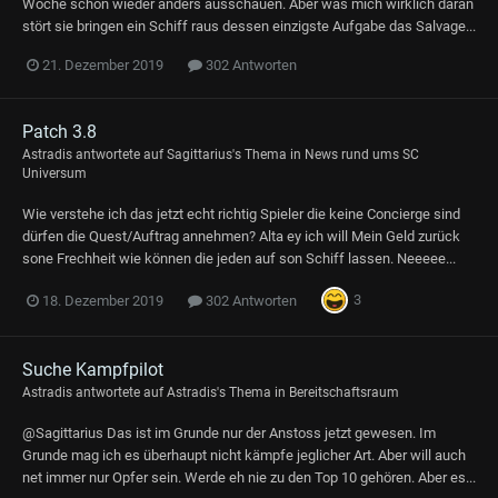
Woche schon wieder anders ausschauen. Aber was mich wirklich daran
stört sie bringen ein Schiff raus dessen einzigste Aufgabe das Salvage...
21. Dezember 2019
302 Antworten
Patch 3.8
Astradis
antwortete auf
Sagittarius
's Thema in
News rund ums SC
Universum
Wie verstehe ich das jetzt echt richtig Spieler die keine Concierge sind
dürfen die Quest/Auftrag annehmen? Alta ey ich will Mein Geld zurück
sone Frechheit wie können die jeden auf son Schiff lassen. Neeeee...
3
18. Dezember 2019
302 Antworten
Suche Kampfpilot
Astradis
antwortete auf
Astradis
's Thema in
Bereitschaftsraum
@Sagittarius Das ist im Grunde nur der Anstoss jetzt gewesen. Im
Grunde mag ich es überhaupt nicht kämpfe jeglicher Art. Aber will auch
net immer nur Opfer sein. Werde eh nie zu den Top 10 gehören. Aber es...