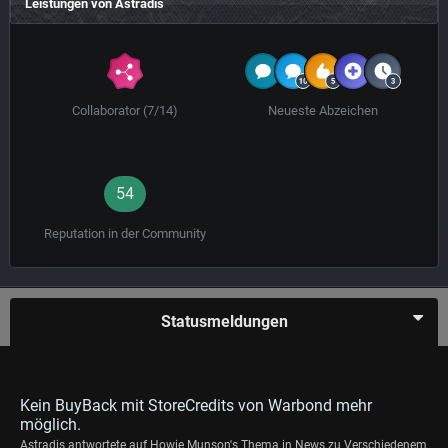
Leistungen von Astradis
Collaborator (7/14)
Neueste Abzeichen
54
Reputation in der Community
Statusmeldungen
Kein BuyBack mit StoreCredits von Warbond mehr
möglich.
Astradis
antwortete auf
Howie Munson
's Thema in
News zu Verschiedenem