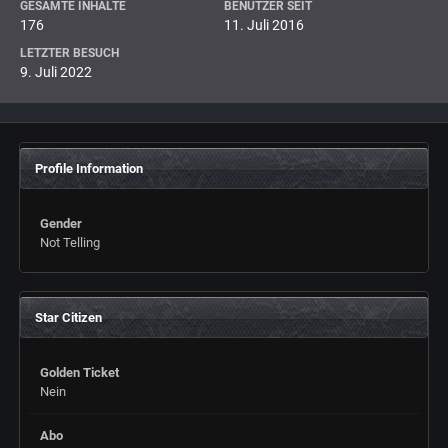
GESAMTE INHALTE
BENUTZER SEIT
176
11. Juli 2016
LETZTER BESUCH
9. Juli 2022
Profile Information
Gender
Not Telling
Star Citizen
Golden Ticket
Nein
Abo