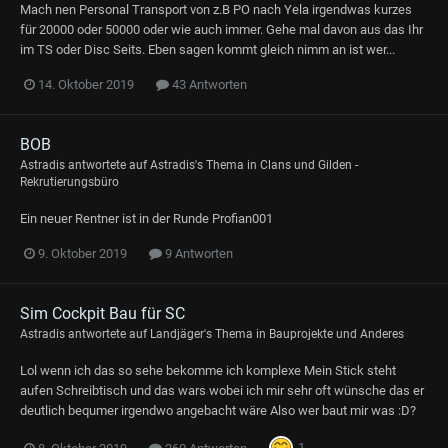
Mach nen Personal Transport von z.B PO nach Yela irgendwas kurzes
für 20000 oder 50000 oder wie auch immer. Gehe mal davon aus das Ihr
im TS oder Disc Seits. Eben sagen kommt gleich nimm an ist wer...
14. Oktober 2019
43 Antworten
BOB
Astradis
antwortete auf
Astradis
's Thema in
Clans und Gilden -
Rekrutierungsbüro
Ein neuer Rentner ist in der Runde Profian001
9. Oktober 2019
9 Antworten
Sim Cockpit Bau für SC
Astradis
antwortete auf
Landjäger
's Thema in
Bauprojekte und Anderes
Lol wenn ich das so sehe bekomme ich komplexe Mein Stick steht
aufen Schreibtisch und das wars wobei ich mir sehr oft wünsche das er
deutlich bequmer irgendwo angebacht wäre Also wer baut mir was :D?
1