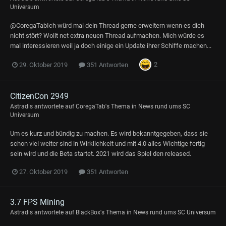
Universum
@CoregaTabIch würd mal dein Thread gerne erweitern wenn es dich
nicht stört? Wollt net extra neuen Thread aufmachen. Mich würde es
mal interessieren weil ja doch einige ein Update ihrer Schiffe machen...
2
29. Oktober 2019
351 Antworten
CitizenCon 2949
Astradis
antwortete auf
CoregaTab
's Thema in
News rund ums SC
Universum
Um es kurz und bündig zu machen. Es wird bekanntgegeben, dass sie
schon viel weiter sind in Wirklichkeit und mit 4.0 alles Wichtige fertig
sein wird und die Beta startet. 2021 wird das Spiel den released.
27. Oktober 2019
351 Antworten
3.7 FPS Mining
Astradis
antwortete auf
BlackBox
's Thema in
News rund ums SC Universum