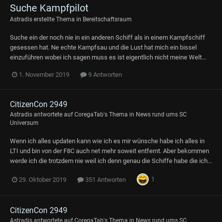
Suche Kampfpilot
Astradis
erstellte Thema in
Bereitschaftsraum
Suche ein der noch nie in ein anderen Schiff als in einem Kampfschiff
gesessen hat. Ne echte Kampfsau und die Lust hat mich ein bissel
einzuführen wobei ich sagen muss es ist eigentlich nicht meine Welt...
1. November 2019
9 Antworten
CitizenCon 2949
Astradis
antwortete auf
CoregaTab
's Thema in
News rund ums SC
Universum
Wenn ich alles updaten kann wie ich es mir wünsche habe ich alles in
LTI und bin von der F8C auch net mehr soweit entfernt. Aber bekommen
werde ich die trotzdem nie weil ich denn genau die Schiffe habe die ich...
1
29. Oktober 2019
351 Antworten
CitizenCon 2949
Astradis
antwortete auf
CoregaTab
's Thema in
News rund ums SC