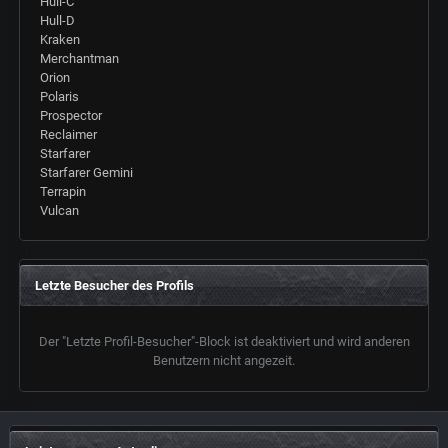
Hull-C
Hull-D
Kraken
Merchantman
Orion
Polaris
Prospector
Reclaimer
Starfarer
Starfarer Gemini
Terrapin
Vulcan
Letzte Besucher des Profils
Der "Letzte Profil-Besucher"-Block ist deaktiviert und wird anderen
Benutzern nicht angezeit.