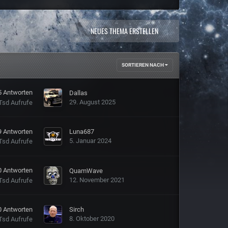
NEUES THEMA ERSTELLEN
SORTIEREN NACH
5
Antworten
Dallas
29. August 2025
Tsd
Aufrufe
9
Antworten
Luna687
5. Januar 2024
Tsd
Aufrufe
0
Antworten
QuamWave
12. November 2021
Tsd
Aufrufe
0
Antworten
Sirch
8. Oktober 2020
Tsd
Aufrufe