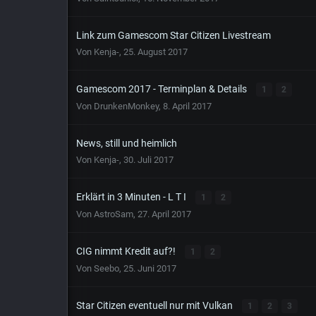
Link zum Gamescom Star Citizen Livestream
Von
Kenja-
,
25. August 2017
Gamescom 2017 - Terminplan & Details
1
2
Von
DrunkenMonkey
,
8. April 2017
News, still und heimlich
Von
Kenja-
,
30. Juli 2017
Erklärt in 3 Minuten - L T I
1
2
Von
AstroSam
,
27. April 2017
CIG nimmt Kredit auf?!
1
2
Von
Seebo
,
25. Juni 2017
Star Citizen eventuell nur mit Vulkan
1
2
3