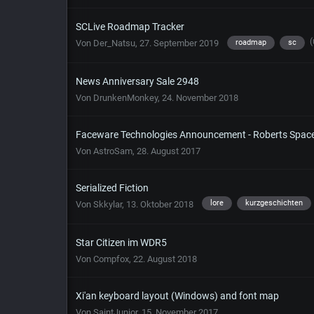
SCLive Roadmap Tracker
(
roadmap
sc
Von
Der_Natsu
,
27. September 2019
News Anniversary Sale 2948
Von
DrunkenMonkey
,
24. November 2018
Faceware Technologies Announcement - Roberts Space
Von
AstroSam
,
28. August 2017
Serialized Fiction
lore
kurzgeschichten
Von
Skkylar
,
13. Oktober 2018
Star Citizen im WDR5
Von
Compfox
,
22. August 2018
Xi'an keyboard layout (Windows) and font map
Von
SaintJunior
,
15. November 2017