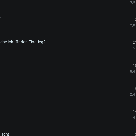
19,3
7
2,8
uche ich für den Einstieg?
2
5
1
8,4
2,4
1
4
isch)