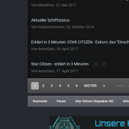
Von
Merethos
,
12. Mai 2017
Aktueller Schiffstatus
Von
Katzenschinken
,
25. Oktober 2014
Erklärt in 3 Minuten: STAR CITIZEN - Exkurs: das "Einsc
Von
AstroSam
,
18. April 2017
Star Citizen - erklärt in 3 Minuten
1
2
Von
AstroSam
,
17. April 2017
1
2
3
4
5
6
WEITER
Seite 1
Startseite
Forum
Star Citizen (Squadron 42)
Info