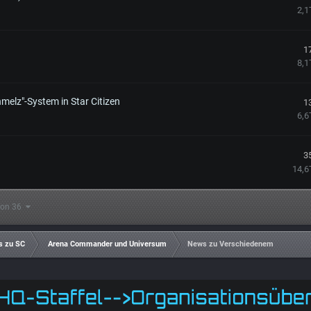
2,1
1
8,1
hmelz"-System in Star Citizen
1
6,6
3
14,6
 von 36
s zu SC
Arena Commander und Universum
News zu Verschiedenem