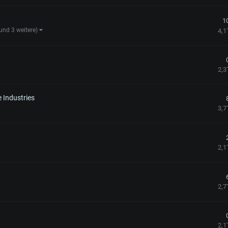
1
und 3 weitere)
4,1
2,3
 Industries
3,7
2,1
2,7
2,1