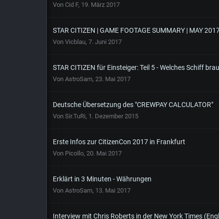
Von
Cid F
,
19. März 2017
STAR CITIZEN | GAME FOOTAGE SUMMARY | MAY 201
Von
Vicblau
,
7. Juni 2017
STAR CITIZEN für Einsteiger: Teil 5 - Welches Schiff bra
Von
AstroSam
,
23. Mai 2017
Deutsche Übersetzung des "CREWPAY CALCULATOR"
Von
Sir.TuRi
,
1. Dezember 2015
Erste Infos zur CitizenCon 2017 in Frankfurt
Von
Picollo
,
20. Mai 2017
Erklärt in 3 Minuten - Währungen
Von
AstroSam
,
13. Mai 2017
Interview mit Chris Roberts in der New York Times (Engl