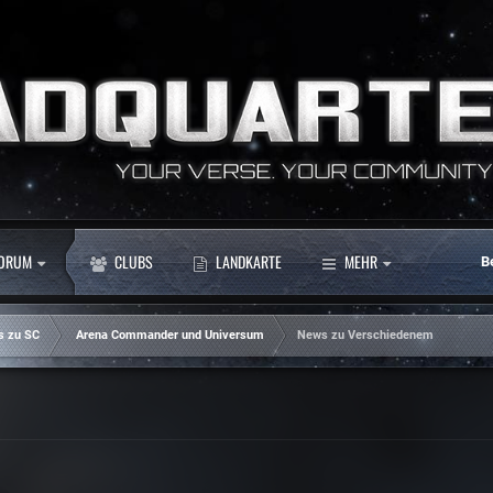
ORUM
CLUBS
LANDKARTE
MEHR
B
s zu SC
Arena Commander und Universum
News zu Verschiedenem