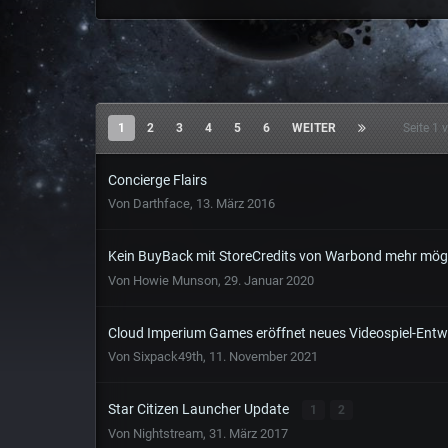
1
2
3
4
5
6
WEITER
Seite 1
Concierge Flairs
Von
Darthface
,
13. März 2016
Kein BuyBack mit StoreCredits von Warbond mehr mög
Von
Howie Munson
,
29. Januar 2020
Cloud Imperium Games eröffnet neues Videospiel-Entwi
Von
Sixpack49th
,
11. November 2021
Star Citizen Launcher Update
1
2
Von
Nightstream
,
31. März 2017