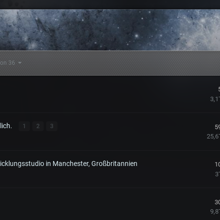
 von 36
3,1
lich.
1
2
3
5
25,6
cklungsstudio in Manchester, Großbritannien
1
3
3
9,8