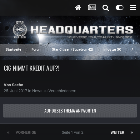
Startseite
Forum
Star Citizen (Squadron 42)
Infos zu SC
Aren
CIG NIMMT KREDIT AUF?!
Von
Seebo
25. Juni 2017
in
News zu Verschiedenem
AUF DIESES THEMA ANTWORTEN
VORHERIGE
Seite 1 von 2
WEITER