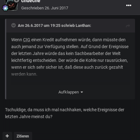
chueche
Geschrieben
26. Juni 2017
Am 26.6.2017 um 19:25 schrieb
Lanthan
:
Wenn
CIG
einen Kredit aufnehmen würde, dann müsste den
auch jemand zur Verfügung stellen. Auf Grund der Ereignisse
der letzten Jahre würde das kein Sachbearbeiter der Welt
leichtfertig entscheiden. Der würde die Kohle nur rausrücken,
wenn er sich sehr sicher ist, daß diese auch zurück gezahlt
werden kann.
Ich würde es daher als sehr positives Signal sehen, wenn
CIG
Aufklappen
einen Kredit bekommt. Abhängig vom Zinsasatz natürlich,
müsste ein völlig überteuerter Satz gezahlt werden, wäre das
eher weniger gut.
Tschuldige, da muss ich mal nachhaken, welche Ereignisse der
letzten Jahre meinst du?
Gesendet von meinem GT-I9305 mit Tapatalk
Zitieren