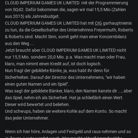
CLOUD IMPERIUM GAMES UK LIMITED mit der Programmierung
von SQ42. Dafür bekommen die, sagen wir mal 15,5 Mio (Zahlen
aus 2015) als Jahresbudget.
CLOUD IMPERIUM GAMES UK LIMITED hat mit
CIG
garhauptnienix
zu tun, da die Gesellschafter des Unternehmns Freyermuth, Roberts
& Roberts sind. Macht Sinn, somit geht man einer Konzernbilanz
aus den Weg ...
Jetzt braucht aber CLOUD IMPERIUM GAMES UK LIMITED nicht
nur 15,5 Mio. sondern 20,0 Mio. p.a. Was macht man oder Frau,
klaro, man nimmt einen Kredit auf, ist doch logisch.
Nun fragt der gebildete Bänke, ja, was habt ihr denn für
Sicherheiten. Darauf der Director des Unternehmens, "wir haben
einen guten Namen und ein Spiel".
Was sagt der gebildete Bänker, klaro, den Namen kanste dir ..., aber
das Spiel, nehm ich als Sicherheit. Hat ja schließlich einen Wert.
Dieser wird bewertet und beliehen.
Und schwups, haben sie weitere Kohle auf dem Konto. So macht
das jeder Unternehmer.
Wenn ich hier höre, Anlagen und Festgeld und raus nehmen und so