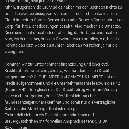
so die Theorie, sind ja alles Spenden.
Mhhh, trügerisch, die UK-Studios haben mit den Spenden nichts zu
tun, also werden diese, von wem auch immer, ich denke mal von
Cloud Imperium Games Corporation oder Roberts Space Industries
Corp. für ihre Dienstleistungen bezahlt. Also machen sie Umsätze.
Diese sind nicht umsatzsteuerpflichtig, da Drittstaatenumsätze.
Nun, ich denke aber, dass da Gewinnsteuern anfallen, bla, bla bla.
Könnte das jetzt weiter ausführen, aber das verstehen ja nur die
wenigsten.
Kommen wir zur Unternehmensfinanzierung und einer evtl.
Kreditaufnahme seitens , ehm, ja, wer hat denn einen Kredit
aufgenommen? CLOUD IMPERIUM GAMES UK LIMITED hat den
Kredit aufgenommen und die Unternehmensanteile sowie die F42
(Foundry 42 Ltd.) gleich mit. Der Kreditbetrag wurde im Vertrag
leider nicht aufgeführt, da die Veröffentlichung eher
"Bundesanzeiger-Charakter" hat und somit nur die vertragliche
Seite mit der Abtretung öffentlich darlegt.
Es handelt sich um ein Diskontierungsdarlehen auf
Steuergutschriften mit formellen Anspruch seitens
CIG
UK.
Soweit so gut.