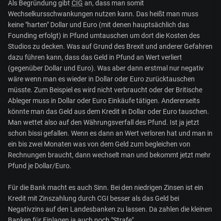
Als Begründung gibt
CIG
an, dass man somit
Wechselkursschwankungen nutzen kann. Das heißt man muss
keine "harten" Dollar und Euro (mit denen hauptsächlich das
Founding erfolgt) in Pfund umtauschen um dort die Kosten des
Studios zu decken. Was auf Grund des Brexit und anderer Gefahren
dazu führen kann, dass das Geld in Pfund an Wert verliert
(gegenüber Dollar und Euro). Was aber dann erstmal nur negativ
wäre wenn man es wieder in Dollar oder Euro zurücktauschen
müsste. Zum Beispiel es wird nicht verbraucht oder der Britische
Ableger muss in Dollar oder Euro Einkäufe tätigen. Andererseits
könnte man das Geld aus dem Kredit in Dollar oder Euro tauschen.
Man wettet also auf den Währungsverfall des Pfund. Ist ja jetzt
schon bissi gefallen. Wenn es dann an Wert verloren hat und man in
ein bis zwei Monaten was von dem Geld zum begleichen von
Rechnungen braucht, dann wechselt man und bekommt jetzt mehr
Pfund je Dollar/Euro.
Für die Bank macht es auch Sinn. Bei den niedrigen Zinsen ist ein
Kredit mit Zinszahlung durch CGI besser als das Geld bei
Negativzins auf den Landesbanken zu lassen. Da zahlen die kleinen
Banken für Einlagen ja auch noch "Strafe".