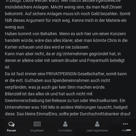
´n Zeugs. Leute werdet wach. Wer macht aktuell irgendwelche
mündelsichere Anlagen. MAcht wenig sinn, da man Null Zinsen
bekommt. Auf sichere Anlagen muss ich noch Geld bezahlen. Somit
fällt dieses Argument für mich weg. Kenne mich in der Materie ein
wenig aus.
Haben kommt von Behalten. Wenn es sich hier um einen Konzern
handeln würde, wäre das alles klarer, aber man könnte Chris in die
Karten schauen und das wird er nie zulassen.
Kann man aber nicht, da er zig Unternehmen gegründet hat, in
denen er alleine oder mit seinem Bruder und Freyermuth beteiligt
ist.
Da ist fast immer eine PRIVATPERSON Gesellschafter, somit kann
er die evtl. Guthaben aus Spendeneinnahmen auch nicht
verpfänden, was ja auch gar kein Sinn machen würde.
Bilanziell ist das alles ok und hat auch nicht mit
Gewinnverschiebung bei Release zu tun oder Wechselkursen. Ein
Unternehmen was 100 Mio in andere Währungen tauscht, hedged
diese. Das kleine EinmalEins, sollte jeder Durchschnittsbanker drauf
haben, wenn nicht, sollen sie mich mal anpiepen, kann da helfen :).
Wechselrisiken kann man somit begrenzen und aus der
Forum
Ungelesen
Anmelden
Jetzt registrieren
Mehr
Entscheidungsfindung raus nehmen.