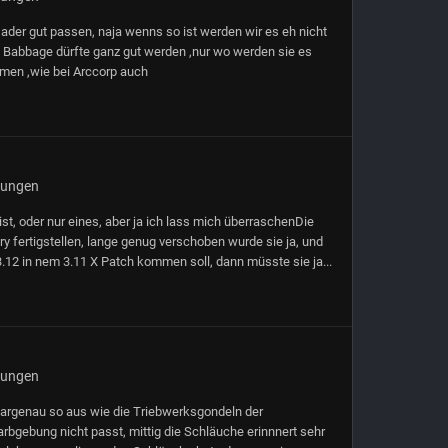
sader gut passen, naja wenns so ist werden wir es eh nicht
w Babbage dürfte ganz gut werden ,nur wo werden sie es
men ,wie bei Arccorp auch
gungen
ist, oder nur eines, aber ja ich lass mich überraschenDie
 fertigstellen, lange genug verschoben wurde sie ja, und
3.12 in nem 3.11 X Patch kommen soll, dann müsste sie ja...
gungen
aargenau so aus wie die Triebwerksgondeln der
rbgebung nicht passt, mittig die Schläuche erinnnert sehr