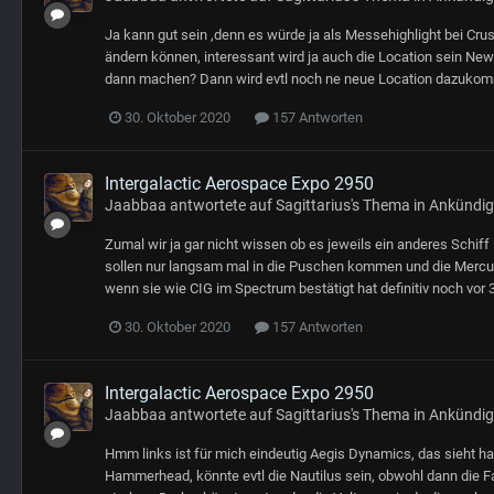
Ja kann gut sein ,denn es würde ja als Messehighlight bei Cru
ändern können, interessant wird ja auch die Location sein Ne
dann machen? Dann wird evtl noch ne neue Location dazukom
30. Oktober 2020
157 Antworten
Intergalactic Aerospace Expo 2950
Jaabbaa
antwortete auf
Sagittarius
's Thema in
Ankündi
Zumal wir ja gar nicht wissen ob es jeweils ein anderes Schiff 
sollen nur langsam mal in die Puschen kommen und die Mercury
wenn sie wie CIG im Spectrum bestätigt hat definitiv noch vor 
30. Oktober 2020
157 Antworten
Intergalactic Aerospace Expo 2950
Jaabbaa
antwortete auf
Sagittarius
's Thema in
Ankündi
Hmm links ist für mich eindeutig Aegis Dynamics, das sieht h
Hammerhead, könnte evtl die Nautilus sein, obwohl dann die Fa