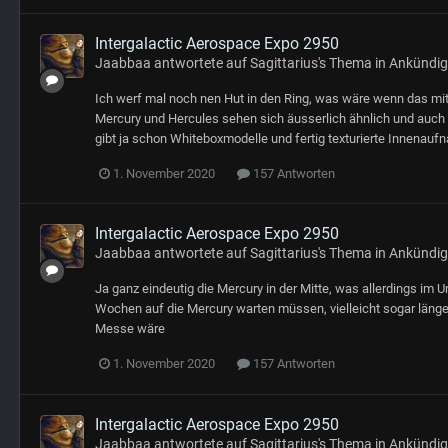
Intergalactic Aerospace Expo 2950
Jaabbaa
antwortete auf
Sagittarius
's Thema in
Ankündi
Ich werf mal noch nen Hut in den Ring, was wäre wenn das mittl
Mercury und Hercules sehen sich äusserlich ähnlich und auch an
gibt ja schon Whiteboxmodelle und fertig texturierte Innenauf
1. November 2020
157 Antworten
Intergalactic Aerospace Expo 2950
Jaabbaa
antwortete auf
Sagittarius
's Thema in
Ankündi
Ja ganz eindeutig die Mercury in der Mitte, was allerdings im
Wochen auf die Mercury warten müssen, vielleicht sogar läng
Messe wäre
1. November 2020
157 Antworten
Intergalactic Aerospace Expo 2950
Jaabbaa
antwortete auf
Sagittarius
's Thema in
Ankündi