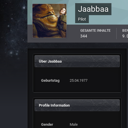
Jaabbaa
Pilot
GESAMTE INHALTE
BEN
344
9.
Über Jaabbaa
Geburtstag
25.04.1977
Profile Information
Gender
Male