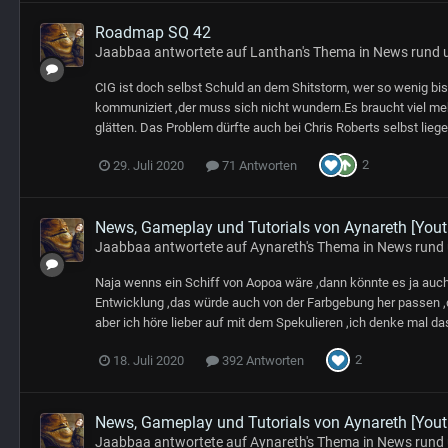
Roadmap SQ 42
Jaabbaa
antwortete auf
Lanthan
's Thema in
News rund 
CIG ist doch selbst Schuld an dem Shitstorm, wer so wenig bis
kommuniziert ,der muss sich nicht wundern.Es braucht viel m
glätten. Das Problem dürfte auch bei Chris Roberts selbst liegen 
2
29. Juli 2020
71 Antworten
News, Gameplay und Tutorials von Aynareth [Yout
Jaabbaa
antwortete auf
Aynareth
's Thema in
News rund
Naja wenns ein Schiff von Aopoa wäre ,dann könnte es ja auch d
Entwicklung ,das würde auch von der Farbgebung her passen ,d
aber ich höre lieber auf mit dem Spekulieren ,ich denke mal das
2
18. Juli 2020
392 Antworten
News, Gameplay und Tutorials von Aynareth [Yout
Jaabbaa
antwortete auf
Aynareth
's Thema in
News rund