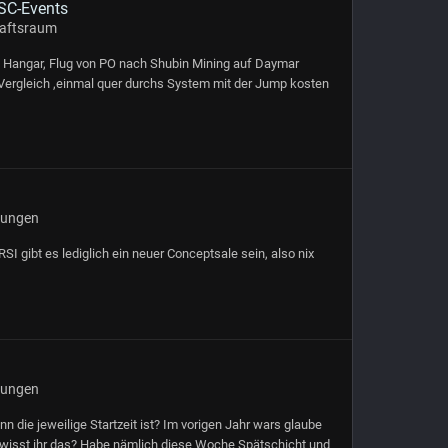
 SC-Events
haftsraum
im Hangar, Flug von PO nach Shubin Mining auf Daymar
 Vergleich ,einmal quer durchs System mit der Jump kosten
gungen
 gibt es lediglich ein neuer Conceptsale sein, also nix
gungen
nn die jeweilige Startzeit ist? Im vorigen Jahr wars glaube
o, wisst ihr das? Habe nämlich diese Woche Spätschicht und