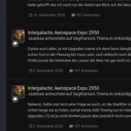
hatte gehofft das ich noch vor der Arbeit nen Blick auf die M
18. November 2020
157 Antworten
Intergalactic Aerospace Expo 2950
Jaabbaa
antwortete auf
Sagittarius
's Thema in
Ankündi
Danke euch allen ,ja mit Upgraden meine ich dann beim diesjähr
schon fest in der Planung M2 muss sein, und vielleicht noch di
Flotte,zumal die Hurricane als Loaner der Ares Ion gar nicht so 
2. November 2020
157 Antworten
Intergalactic Aerospace Expo 2950
Jaabbaa
antwortete auf
Sagittarius
's Thema in
Ankündi
Nabend , hätte mal noch eine Frage an euch ,ist die Starlifter i
schon lange sie zu holen, zumal meine 600i Touring nur im Ha
Upgraden, C2 ist ja nicht limitiert,passt aber preislich nicht zum
2. November 2020
157 Antworten