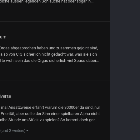
solche aussenliegenden Schläuche hat oder sogar in...
aum
le Orgas abgesprochen haben und zusammen gejoint sind,
a so von CIG sicherlich nicht gedacht war, was sie sich
e wohl sein das die Orgas sicherlich viel Spass dabei...
iverse
mal Ansatzweise erfährt warum die 30000er da sind ,nur
riorität, aber sollte der Sinn einer spielbaren Alpha nicht
halbe Stunde am Stück zu spielen? So kommt doch gar...
(und 2 weitere)