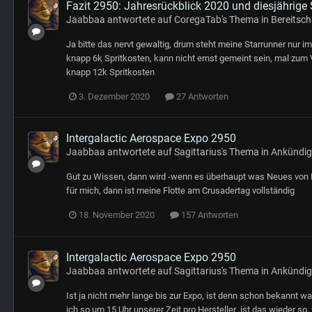
Fazit 2950: Jahresrückblick 2020 und diesjährige
Jaabbaa
antwortete auf
CoregaTab
's Thema in
Bereitsc
Ja bitte das nervt gewaltig, drum steht meine Starrunner nur 
knapp 6k Spritkosten, kann nicht ernst gemeint sein, mal zum
knapp 12k Spritkosten
3. Dezember 2020
27 Antworten
Intergalactic Aerospace Expo 2950
Jaabbaa
antwortete auf
Sagittarius
's Thema in
Ankündi
Gut zu Wissen, dann wird -wenn es überhaupt was Neues von RSI
für mich, dann ist meine Flotte am Crusadertag vollständig
18. November 2020
157 Antworten
Intergalactic Aerospace Expo 2950
Jaabbaa
antwortete auf
Sagittarius
's Thema in
Ankündi
Ist ja nicht mehr lange bis zur Expo, ist denn schon bekannt wa
ich so um 15 Uhr unserer Zeit pro Hersteller ,ist das wieder s