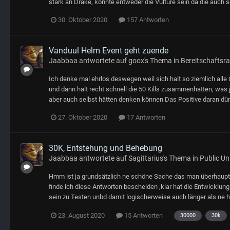
stark an Drake, könnte entweder die Vulture sein da die auch 
30. Oktober 2020
157 Antworten
Vanduul Helm Event geht zuende
Jaabbaa
antwortete auf
goox
's Thema in
Bereitschaftsr
Ich denke mal ehrlos deswegen weil sich halt so ziemlich al
und dann halt recht schnell die 50 Kills zusammenhatten, was j
aber auch selbst hätten denken können Das Positive daran dürft
27. Oktober 2020
17 Antworten
30K, Entstehung und Behebung
Jaabbaa
antwortete auf
Sagittarius
's Thema in
Public Un
Hmm ist ja grundsätzlich ne schöne Sache das man überhaupt 
finde ich diese Antworten bescheiden ,klar hat die Entwicklung P
sein zu Testen unbd damit logischerweise auch länger als ne 
23. August 2020
15 Antworten
30000
30k