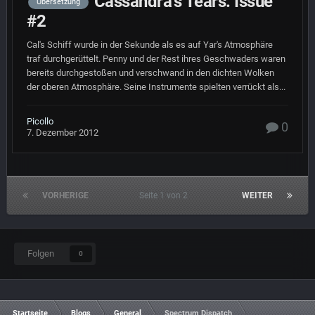
Cassandra's Tears: Issue
Übersetzung
#2
Cal's Schiff wurde in der Sekunde als es auf Yar's Atmosphäre
traf durchgerüttelt. Penny und der Rest ihres Geschwaders waren
bereits durchgestoßen und verschwand in den dichten Wolken
der oberen Atmosphäre. Seine Instrumente spielten verrückt als...
Picollo
0
7. Dezember 2012
VORHERIGE
Seite 1 von 2
WEITER
Folgen
0
Startseite
Blogs
General
Spectrum Dispatch