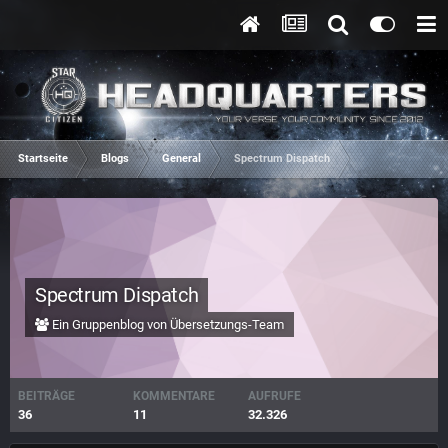
Startseite
Blogs
General
Spectrum Dispatch
Spectrum Dispatch
Ein Gruppenblog von Übersetzungs-Team
BEITRÄGE
KOMMENTARE
AUFRUFE
36
11
32.326