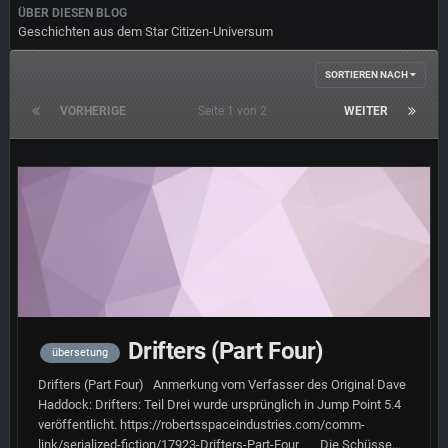
ÜBER DIESEN BLOG
Geschichten aus dem Star Citizen-Universum
SORTIEREN NACH
VORHERIGE
Seite 1 von 2
WEITER
Drifters (Part Four)
übersetung
Drifters (Part Four) Anmerkung vom Verfasser des Original Dave
Haddock: Drifters: Teil Drei wurde ursprünglich in Jump Point 5.4
veröffentlicht. https://robertsspaceindustries.com/comm-
link/serialized-fiction/17923-Drifters-Part-Four Die Schüsse...