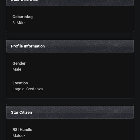
Geburtstag
3. März
Profile Information
Gender
Male
Location
Lago di Costanza
Star Citizen
RSI Handle
Maldek