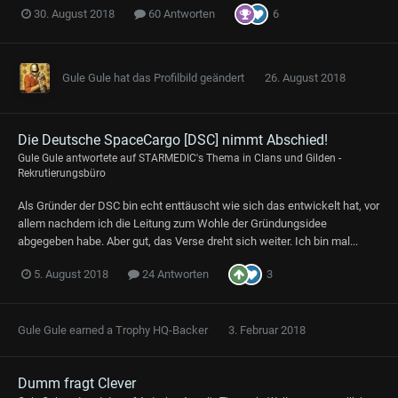
6
30. August 2018
60 Antworten
Gule Gule
hat das Profilbild geändert
26. August 2018
Die Deutsche SpaceCargo [DSC] nimmt Abschied!
Gule Gule
antwortete auf
STARMEDIC
's Thema in
Clans und Gilden -
Rekrutierungsbüro
Als Gründer der DSC bin echt enttäuscht wie sich das entwickelt hat, vor
allem nachdem ich die Leitung zum Wohle der Gründungsidee
abgegeben habe. Aber gut, das Verse dreht sich weiter. Ich bin mal...
3
5. August 2018
24 Antworten
Gule Gule
earned a Trophy HQ-Backer
3. Februar 2018
Dumm fragt Clever