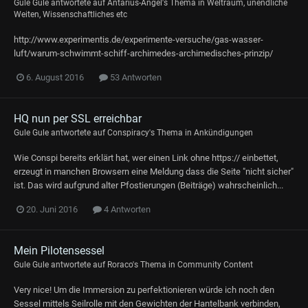
Gule Gule
antwortete auf
Antarius-Angel
's Thema in
Weltraum, unendliche
Weiten, Wissenschaftliches etc
http://www.experimentis.de/experimente-versuche/gas-wasser-
luft/warum-schwimmt-schiff-archimedes-archimedisches-prinzip/
6. August 2016
53 Antworten
HQ nun per SSL erreichbar
Gule Gule
antwortete auf
Conspiracy
's Thema in
Ankündigungen
Wie Conspi bereits erklärt hat, wer einen Link ohne https:// einbettet,
erzeugt in manchen Browsern eine Meldung dass die Seite "nicht sicher"
ist. Das wird aufgrund alter Pfostierungen (Beiträge) wahrscheinlich...
20. Juni 2016
4 Antworten
Mein Pilotensessel
Gule Gule
antwortete auf
Roraco
's Thema in
Community Content
Very nice! Um die Immersion zu perfektionieren würde ich noch den
Sessel mittels Seilrolle mit den Gewichten der Hantelbank verbinden,