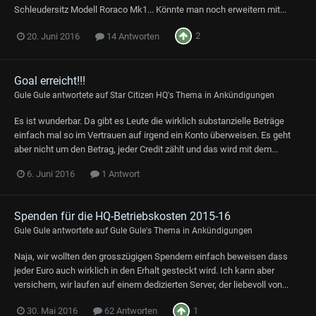
Schleudersitz Modell Roraco Mk1... Könnte man noch erweitern mit...
2
20. Juni 2016
14 Antworten
Goal erreicht!!!
Gule Gule
antwortete auf
Star Citizen HQ
's Thema in
Ankündigungen
Es ist wunderbar. Da gibt es Leute die wirklich substanzielle Beträge
einfach mal so im Vertrauen auf irgend ein Konto überweisen. Es geht
aber nicht um den Betrag, jeder Credit zählt und das wird mit dem...
6. Juni 2016
1 Antwort
Spenden für die HQ-Betriebskosten 2015-16
Gule Gule
antwortete auf
Gule Gule
's Thema in
Ankündigungen
Naja, wir wollten den grosszügigen Spendern einfach beweisen dass
jeder Euro auch wirklich in den Erhalt gesteckt wird. Ich kann aber
versichern, wir laufen auf einem dedizierten Server, der liebevoll von...
1
30. Mai 2016
62 Antworten