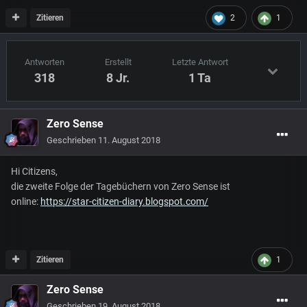
Zitieren
2
1
Antworten
Erstellt
Letzte Antwort
318
8 Jr.
1 Ta
Zero Sense
Geschrieben
11. August 2018
Hi Citizens,
die zweite Folge der Tagebüchern von Zero Sense ist
online:
https://star-citizen-diary.blogspot.com/
Zitieren
1
Zero Sense
Geschrieben
19. August 2018