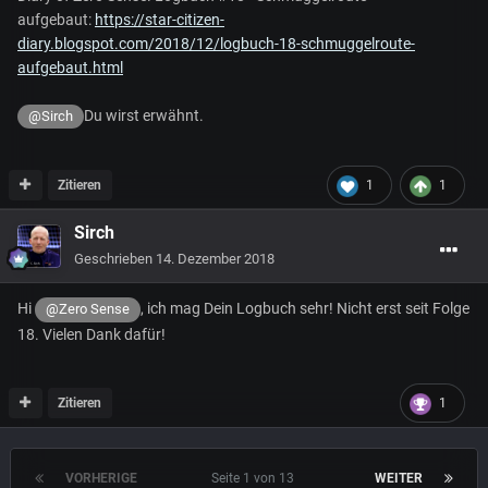
aufgebaut:
https://star-citizen-
diary.blogspot.com/2018/12/logbuch-18-schmuggelroute-
aufgebaut.html
Du wirst erwähnt.
@Sirch
Zitieren
1
1
Sirch
Geschrieben
14. Dezember 2018
Hi
, ich mag Dein Logbuch sehr! Nicht erst seit Folge
@Zero Sense
18. Vielen Dank dafür!
Zitieren
1
VORHERIGE
Seite 1 von 13
WEITER