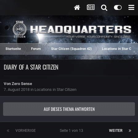
Startseite
Forum
Star Citizen (Squadron 42)
Locations in Star Citiz
DIARY OF A STAR CITIZEN
Von
Zero Sense
7. August 2018
in
Locations in Star Citizen
AUF DIESES THEMA ANTWORTEN
VORHERIGE
Seite 1 von 13
WEITER