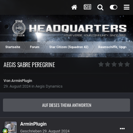
Startseite
Forum
Star Citizen (Squadron 42)
Raumschiffe, Upgrades
AEGIS SABRE PEREGRINE
Von
ArminPlugin
29. August 2024
in
Aegis Dynamics
AUF DIESES THEMA ANTWORTEN
ArminPlugin
Geschrieben
29. August 2024