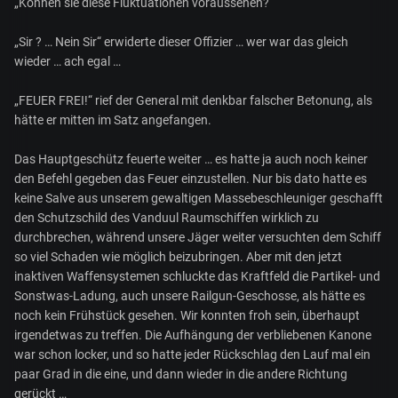
„Können sie diese Fluktuationen voraussehen?“
„Sir ? … Nein Sir“ erwiderte dieser Offizier … wer war das gleich
wieder … ach egal …
„FEUER FREI!“ rief der General mit denkbar falscher Betonung, als
hätte er mitten im Satz angefangen.
Das Hauptgeschütz feuerte weiter … es hatte ja auch noch keiner
den Befehl gegeben das Feuer einzustellen. Nur bis dato hatte es
keine Salve aus unserem gewaltigen Massebeschleuniger geschafft
den Schutzschild des Vanduul Raumschiffen wirklich zu
durchbrechen, während unsere Jäger weiter versuchten dem Schiff
so viel Schaden wie möglich beizubringen. Aber mit den jetzt
inaktiven Waffensystemen schluckte das Kraftfeld die Partikel- und
Sonstwas-Ladung, auch unsere Railgun-Geschosse, als hätte es
noch kein Frühstück gesehen. Wir konnten froh sein, überhaupt
irgendetwas zu treffen. Die Aufhängung der verbliebenen Kanone
war schon locker, und so hatte jeder Rückschlag den Lauf mal ein
paar Grad in die eine, und dann wieder in die andere Richtung
gerückt …