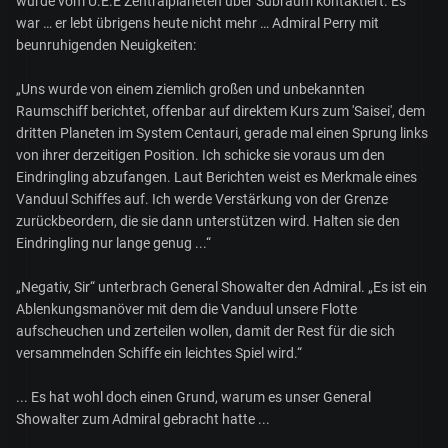
wurde vom U.E.E Zentralplaneten über Subraum kontaktiert. Es
war … er lebt übrigens heute nicht mehr … Admiral Perry mit
beunruhigenden Neuigkeiten:
„Uns wurde von einem ziemlich großen und unbekannten
Raumschiff berichtet, offenbar auf direktem Kurs zum 'Saisei', dem
dritten Planeten im System Centauri, gerade mal einen Sprung links
von ihrer derzeitigen Position. Ich schicke sie voraus um den
Eindringling abzufangen. Laut Berichten weist es Merkmale eines
Vanduul Schiffes auf. Ich werde Verstärkung von der Grenze
zurückbeordern, die sie dann unterstützen wird. Halten sie den
Eindringling nur lange genug ...“
„Negativ, Sir“ unterbrach General Showalter den Admiral. „Es ist ein
Ablenkungsmanöver mit dem die Vanduul unsere Flotte
aufscheuchen und zerteilen wollen, damit der Rest für die sich
versammelnden Schiffe ein leichtes Spiel wird.“
... Es hat wohl doch einen Grund, warum es unser General
Showalter zum Admiral gebracht hatte ...