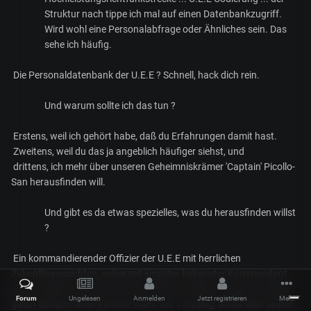
Struktur nach tippe ich mal auf einen Datenbankzugriff.
Wird wohl eine Personalabfrage oder Ähnliches sein. Das
sehe ich häufig.
Die Personaldatenbank der U.E.E ? Schnell, hack dich rein.
Und warum sollte ich das tun ?
Erstens, weil ich gehört habe, daß du Erfahrungen damit hast.
Zweitens, weil du das ja angeblich häufiger siehst, und
drittens, ich mehr über unseren Geheimniskrämer 'Captain' Picollo-
San herausfinden will.
Und gibt es da etwas spezielles, was du herausfinden willst
?
Ein kommandierender Offizier der U.E.E mit herrlichen
Zukunftsaussichten, seinerzeit jüngster bekannter Kommandant
einer Fregatte, rettet bei einem Vanduul Angriff 31 Leben, kündigt
Forum
Ungelesen
Anmelden
Jetzt registrieren
Mehr
gleich danach seine Karriere 'mehr' als vorzeitig, erhält aber seinen