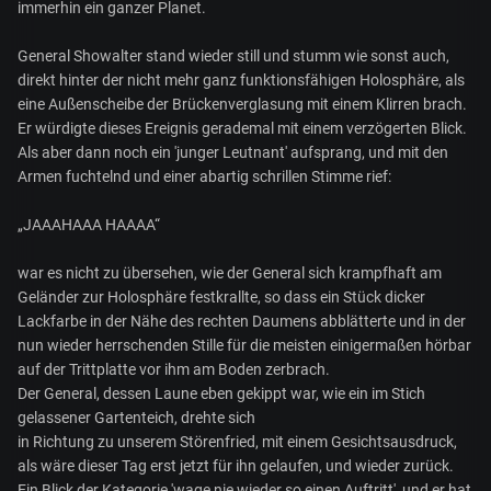
immerhin ein ganzer Planet.
General Showalter stand wieder still und stumm wie sonst auch,
direkt hinter der nicht mehr ganz funktionsfähigen Holosphäre, als
eine Außenscheibe der Brückenverglasung mit einem Klirren brach.
Er würdigte dieses Ereignis gerademal mit einem verzögerten Blick.
Als aber dann noch ein 'junger Leutnant' aufsprang, und mit den
Armen fuchtelnd und einer abartig schrillen Stimme rief:
„JAAAHAAA HAAAA“
war es nicht zu übersehen, wie der General sich krampfhaft am
Geländer zur Holosphäre festkrallte, so dass ein Stück dicker
Lackfarbe in der Nähe des rechten Daumens abblätterte und in der
nun wieder herrschenden Stille für die meisten einigermaßen hörbar
auf der Trittplatte vor ihm am Boden zerbrach.
Der General, dessen Laune eben gekippt war, wie ein im Stich
gelassener Gartenteich, drehte sich
in Richtung zu unserem Störenfried, mit einem Gesichtsausdruck,
als wäre dieser Tag erst jetzt für ihn gelaufen, und wieder zurück.
Ein Blick der Kategorie 'wage nie wieder so einen Auftritt', und er hat