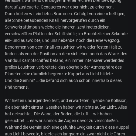
verlassen, während der Bugteil in einer leichten Drehbewegung
darauf zusteuerte. Genaueres war aber nicht zu erkennen.
Dann hörten wir ein tiefes Brummen. Gefolgt von einem heftigen,
alle Sinne betäubenden Knall, hervorgerufen durch ein
Schwerkraftimpuls welche die inneren, zentimeterdicken,
verschweißten Platten der Schiffshülle, im Bruchteil einer Sekunde
ein- und auswölbte, und uns nebenbei noch die Beine wegzog.
Benommen von dem Knall versuchten wir wieder festen Halt zu
finden, als von der Position an dem sich eben noch das Wrack des
Vanduul Kampfschiffes befand, ein immer intensiver werdendes
grelles Leuchten verbreitete, das oberhalb der Atmosphäre des
Planeten eine räumlich begrenzte Kuppel aus Licht bildete.
Und die Gemini? … die befand sich auch schon innerhalb dieses
Phänomens.
Wir hielten uns irgendwo fest, und erwarteten irgendeine Kollision,
die aber nicht eintrat. Gesehen haben wir nichts außer Licht. Alles
hat geleuchtet. Die Wand, der Boden, die Luft … wir haben
geleuchtet ... es war sinnlos die Augen davor zu verschließen.
Während die Gemini sich eine gefühlte Ewigkeit durch diese Kuppel
aus Licht bewegte, bildete sich langsam ein zwar nicht die Ohren