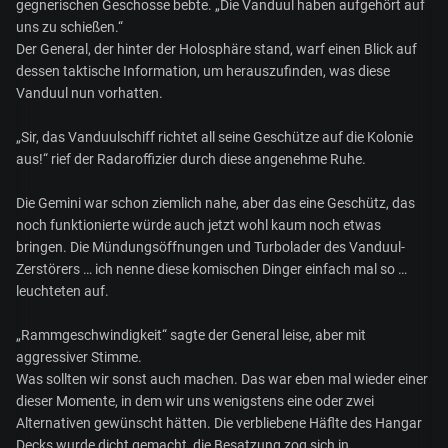
gegnerischen Geschosse bebte. „Die Vanduul haben aufgehört auf
uns zu schießen.“
Der General, der hinter der Holosphäre stand, warf einen Blick auf
dessen taktische Information, um herauszufinden, was diese
Vanduul nun vorhatten.
„Sir, das Vanduulschiff richtet all seine Geschütze auf die Kolonie
aus!“ rief der Radaroffizier durch diese angenehme Ruhe.
Die Gemini war schon ziemlich nahe, aber das eine Geschütz, das
noch funktionierte würde auch jetzt wohl kaum noch etwas
bringen. Die Mündungsöffnungen und Turbolader des Vanduul-
Zerstörers … ich nenne diese komischen Dinger einfach mal so …
leuchteten auf.
„Rammgeschwindigkeit“ sagte der General leise, aber mit
aggressiver Stimme.
Was sollten wir sonst auch machen. Das war eben mal wieder einer
dieser Momente, in dem wir uns wenigstens eine oder zwei
Alternativen gewünscht hätten. Die verbliebene Häflte des Hangar
Decks wurde dicht gemacht, die Besatzung zog sich in