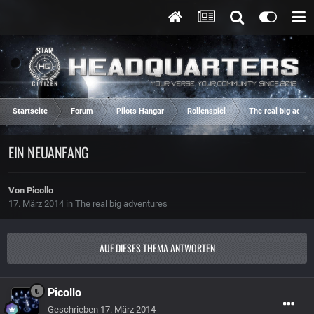
Startseite
Forum
Pilots Hangar
Rollenspiel
The real big adven
EIN NEUANFANG
Von
Picollo
17. März 2014
in
The real big adventures
AUF DIESES THEMA ANTWORTEN
Picollo
Geschrieben
17. März 2014