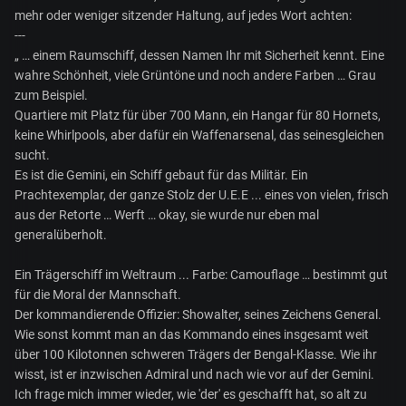
mehr oder weniger sitzender Haltung, auf jedes Wort achten:
---
„ … einem Raumschiff, dessen Namen Ihr mit Sicherheit kennt. Eine
wahre Schönheit, viele Grüntöne und noch andere Farben … Grau
zum Beispiel.
Quartiere mit Platz für über 700 Mann, ein Hangar für 80 Hornets,
keine Whirlpools, aber dafür ein Waffenarsenal, das seinesgleichen
sucht.
Es ist die Gemini, ein Schiff gebaut für das Militär. Ein
Prachtexemplar, der ganze Stolz der U.E.E ... eines von vielen, frisch
aus der Retorte … Werft … okay, sie wurde nur eben mal
generalüberholt.
Ein Trägerschiff im Weltraum ... Farbe: Camouflage … bestimmt gut
für die Moral der Mannschaft.
Der kommandierende Offizier: Showalter, seines Zeichens General.
Wie sonst kommt man an das Kommando eines insgesamt weit
über 100 Kilotonnen schweren Trägers der Bengal-Klasse. Wie ihr
wisst, ist er inzwischen Admiral und nach wie vor auf der Gemini.
Ich frage mich immer wieder, wie 'der' es geschafft hat, so alt zu