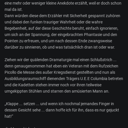
eine mehr oder weniger kleine Anekdote erzählt, weil er doch schon
mal da ist.
Dann würden diese dem Erzähler mit Sicherheit gespannt zuhören
und dabei den funken trauriger Wahrheit oder die wahre
Begebenheit, auf der diese Geschichte beruht, einfach ignorieren,
um sich an der Spannung, der eingebrachten Phantasie und den
Pointen zu erfreuen, und um nach dessen Ende zwangsweise
darüber zu sinnieren, ob und was tatsächlich dran ist oder war.
Ziehen wir der quälenden Dramaturgie mal einen Schlußstrich ...
denn genaugenommen hat eben ein Veteran mit dem Rufzeichen
Picollo die Messe des außer Kriegsdienst gestellten und nun als
Ausbildungsraumschiff dienenden Trägers U.E.E Columbia betreten
und die Kadetten stehen immer noch vor ihren teilweise
umgekippten Stühlen und starren den amüsierten Mann an.
„Klappe ... setzen ... und wenn ich nochmal jemandes Finger in
dessen Gesicht sehe ... dann hoffe ich für ihn, dass es nur gejuckt
hat!“