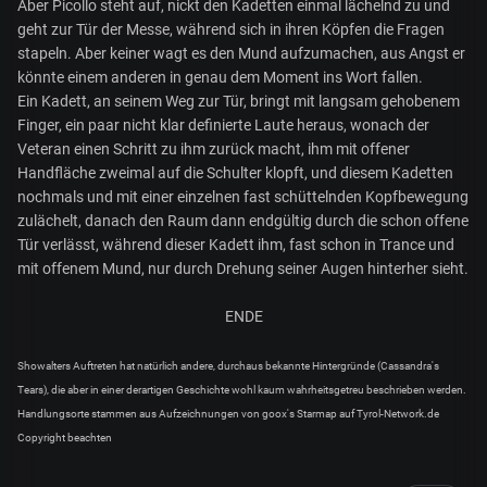
Aber Picollo steht auf, nickt den Kadetten einmal lächelnd zu und
geht zur Tür der Messe, während sich in ihren Köpfen die Fragen
stapeln. Aber keiner wagt es den Mund aufzumachen, aus Angst er
könnte einem anderen in genau dem Moment ins Wort fallen.
Ein Kadett, an seinem Weg zur Tür, bringt mit langsam gehobenem
Finger, ein paar nicht klar definierte Laute heraus, wonach der
Veteran einen Schritt zu ihm zurück macht, ihm mit offener
Handfläche zweimal auf die Schulter klopft, und diesem Kadetten
nochmals und mit einer einzelnen fast schüttelnden Kopfbewegung
zulächelt, danach den Raum dann endgültig durch die schon offene
Tür verlässt, während dieser Kadett ihm, fast schon in Trance und
mit offenem Mund, nur durch Drehung seiner Augen hinterher sieht.
ENDE
Showalters Auftreten hat natürlich andere, durchaus bekannte Hintergründe (Cassandra's
Tears), die aber in einer derartigen Geschichte wohl kaum wahrheitsgetreu beschrieben werden.
Handlungsorte stammen aus Aufzeichnungen von goox's Starmap auf Tyrol-Network.de
Copyright beachten