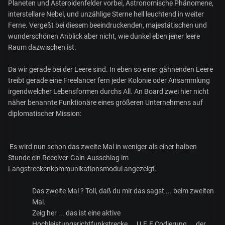
Planeten und Asteroidenfelder vorbei, Astronomische Phänomene,
interstellare Nebel, und unzählige Sterne hell leuchtend in weiter
Ferne. Vergeßt bei diesem beeindruckenden, majestätischen und
wunderschönen Anblick aber nicht, wie dunkel eben jener leere
Raum dazwischen ist.
Da wir gerade bei der Leere sind. In eben so einer gähnenden Leere
treibt gerade eine Freelancer fern jeder Kolonie oder Ansammlung
irgendwelcher Lebensformen durchs All. An Board zwei hier nicht
näher benannte Funktionäre eines größeren Unternehmens auf
diplomatischer Mission:
Es wird nun schon das zweite Mal in weniger als einer halben
Stunde ein Receiver-Gain-Ausschlag im
Langstreckenkommunikationsmodul angezeigt.
Das zweite Mal ? Toll, daß du mir das sagst ... beim zweiten
Mal.
Zeig her ... das ist eine aktive
Hochleistungsrichtfunkstrecke ... U.E.E Codierung ... der