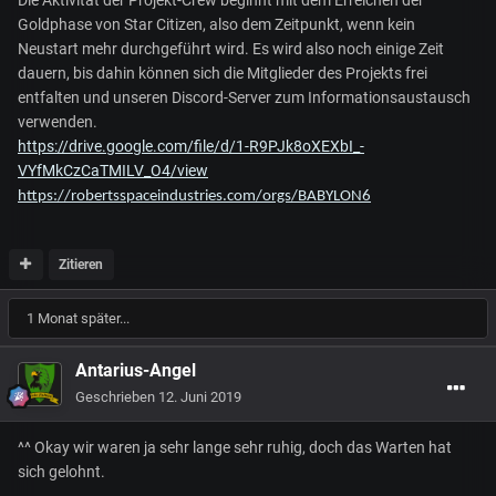
Die Aktivität der Projekt-Crew beginnt mit dem Erreichen der
Goldphase von Star Citizen, also dem Zeitpunkt, wenn kein
Neustart mehr durchgeführt wird. Es wird also noch einige Zeit
dauern, bis dahin können sich die Mitglieder des Projekts frei
entfalten und unseren Discord-Server zum Informationsaustausch
verwenden.
https://drive.google.com/file/d/1-R9PJk8oXEXbI_-
VYfMkCzCaTMILV_O4/view
https://robertsspaceindustries.com/orgs/BABYLON6
Zitieren
1 Monat später...
Antarius-Angel
Geschrieben
12. Juni 2019
^^ Okay wir waren ja sehr lange sehr ruhig, doch das Warten hat
sich gelohnt.