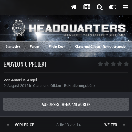
Startseite
Forum
Flight Deck
Clans und Gilden - Rekrutierungsbüro
BABYLON 6 PROJEKT
Von
Antarius-Angel
9. August 2015
in
Clans und Gilden - Rekrutierungsbüro
AUF DIESES THEMA ANTWORTEN
VORHERIGE
Seite 13 von 14
WEITER