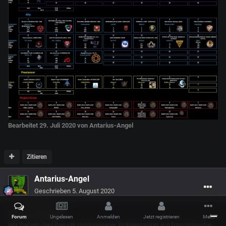
Bearbeitet
29. Juli 2020
von Antarius-Angel
Zitieren
Antarius-Angel
Geschrieben
5. August 2020
News, 05.08.2020
Forum
Ungelesen
Anmelden
Jetzt registrieren
Mehr
Wir haben die Übersetzung unserer Präsentation ins französische