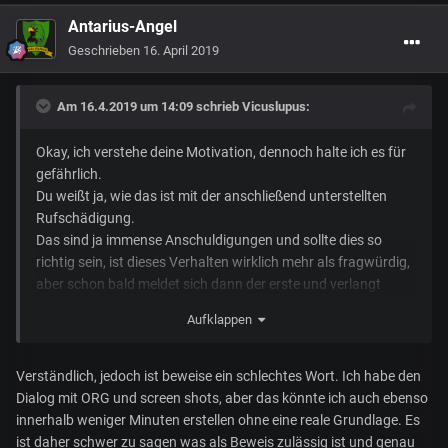
Antarius-Angel
Geschrieben
16. April 2019
Am 16.4.2019 um 14:09 schrieb
Vicuslupus
:
Okay, ich verstehe deine Motivation, dennoch halte ich es für
gefährlich.
Du weißt ja, wie das ist mit der anschließend unterstellten
Rufschädigung.
Das sind ja immense Anschuldigungen und sollte dies so
richtig sein, ist dieses Verhalten wirklich mehr als fragwürdig,
aber schon bald meldet sich dann der erste und verlangt
Beweise und dreht den Spieß anderenfalls um.
Aufklappen
Ich rate da nur zur Vorsicht. Man ist schneller der Bösewicht
statt das Opfer, als einem lieb ist.
Lass uns darüber mal im
TS
die Tage quatschen. Heikles
Verständlich, jedoch ist beweise ein schlechtes Wort. Ich habe den
Thema.
Dialog mit ORG und screen shots, aber das könnte ich auch ebenso
innerhalb weniger Minuten erstellen ohne eine reale Grundlage. Es
ist daher schwer zu sagen was als Beweis zulässig ist und genau