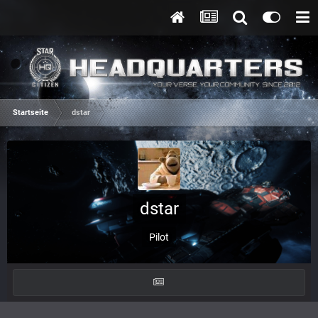
Startseite
dstar
dstar
Pilot