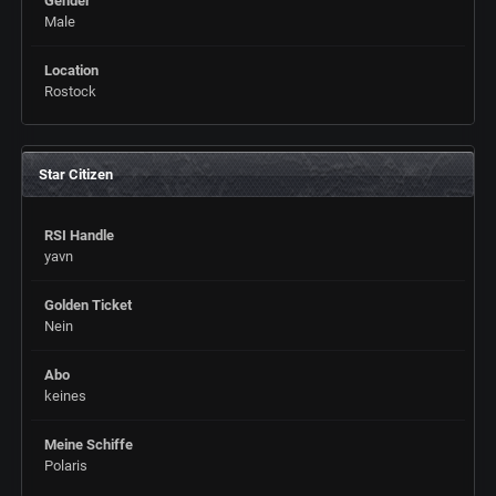
Gender
Male
Location
Rostock
Star Citizen
RSI Handle
yavn
Golden Ticket
Nein
Abo
keines
Meine Schiffe
Polaris