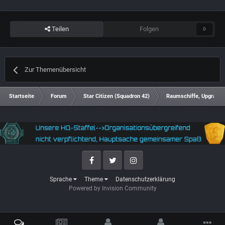
Teilen
Folgen
0
Zur Themenübersicht
Startseite
Forum
Star Citizen (Squadron 42)
Raumschiffe, Upgrades
Facebook
Twitter
Instagram
Sprache
Theme
Datenschutzerklärung
Powered by Invision Community