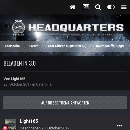
Startseite
Forum
Star Citizen (Squadron 42)
Raumschiffe, Upgrades
BELADEN IN 3.0
Von
Light165
28. Oktober 2017
in
Caterpillar
AUF DIESES THEMA ANTWORTEN
Light165
Geschrieben
28. Oktober 2017