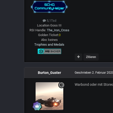
5,1Tsd
Location
Goss III
RSI Handle:
The_Iron_Cross
Golden Ticket:
0
Abo:
keines
Trophies and Medals
Zitieren
Burton_Guster
Geschrieben
2. Februar 202
Warbond oder mit Storecr