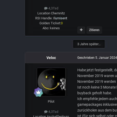
4,3Tsd
Location
Chemnitz
RSI Handle:
Ilumisent
Golden Ticket:
0
Abo:
keines
Zitieren
3 Jahre später...
Veloc
Geschrieben
5. Januar 2024
Habe jetzt festgestellt, 
November 2019 waren und
November 2019 werden a
Ist noch keine 3 Monate 
buyback geholt habe.
Ich empfehle jedem auc
Pilot
gamepackages inklusive 
zurückholen aus dem buy
4,3Tsd
ist (für sich selbst ode
Location
Aschaffenburg