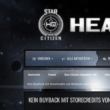
UMSEHEN
ALLE AKTIVITÄTEN
F
Startseite
Forum
Star Citizen (Squadron 42)
Info
Kein BuyBack mit StoreCredits von Warbond mehr möglich.
KEIN BUYBACK MIT STORECREDITS V