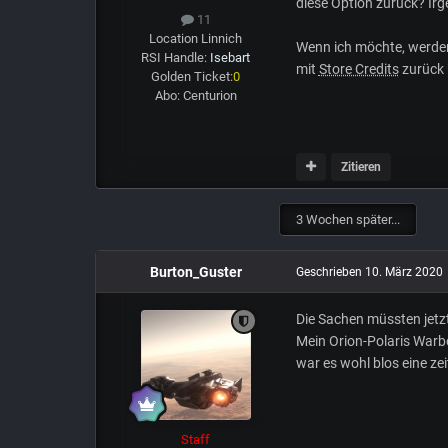
diese Option zurück? I
11
Location
Linnich
Wenn ich möchte, werden 
RSI Handle:
Isebart
mit
Store Credits
zurück 
Golden Ticket:
0
Abo:
Centurion
Zitieren
3 Wochen später...
Burton_Guster
Geschrieben
10. März 2020
Die Sachen müssten jetzt
Mein Orion-Polaris War
war es wohl blos eine ze
Staff