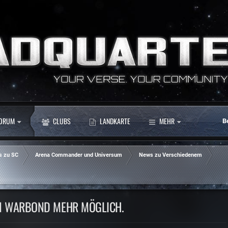
ORUM
CLUBS
LANDKARTE
MEHR
B
s zu SC
Arena Commander und Universum
News zu Verschiedenem
ON WARBOND MEHR MÖGLICH.