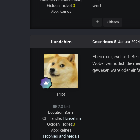
wird.
Golden Ticket:
0
Abo:
keines
Zitieren
Hundehirn
Geschrieben
5. Januar 2024
Eben mal geschaut. Bei 
Wobei vermutlich die mei
gewesen wäre oder einfa
Pilot
2,8Tsd
Location
Berlin
RSI Handle:
Hundehirn
Golden Ticket:
0
Abo:
keines
Trophies and Medals