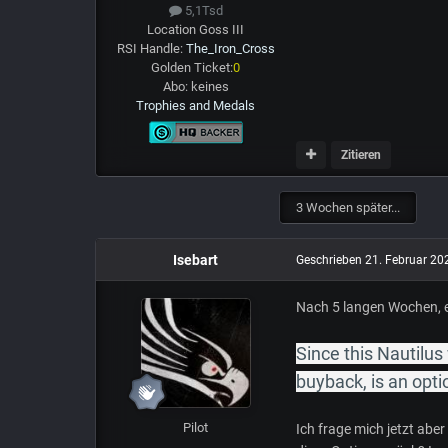
5,1Tsd
Location
Goss III
RSI Handle:
The_Iron_Cross
Golden Ticket:
0
Abo:
keines
Trophies and Medals
Zitieren
3 Wochen später...
Isebart
Geschrieben
21. Februar 20
Nach 5 langen Wochen, en
Since this Nautilus
buyback, is an option
Pilot
Ich frage mich jetzt ab