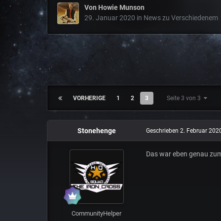
Von
Howie Munson
29. Januar 2020
in
News zu Verschiedenem
VORHERIGE
1
2
3
Seite 3 von 3
Stonehenge
Geschrieben
2. Februar 202
Das war eben genau zu
CommunityHelper