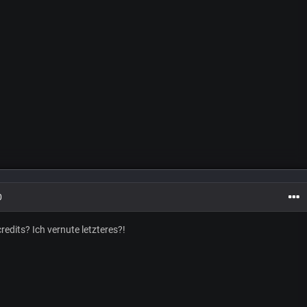
0
edits? Ich vernute letzteres?!