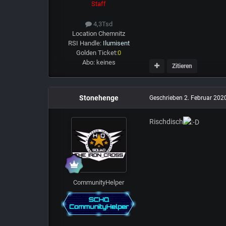
Staff
4,3Tsd
Location
Chemnitz
RSI Handle:
Ilumisent
Golden Ticket:
0
Abo:
keines
Zitieren
Stonehenge
Geschrieben
2. Februar 202
Rischdisch
CommunityHelper