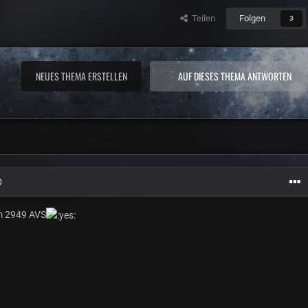
Teilen
Folgen
3
NEUES THEMA ERSTELLEN
AUF DIESES THEMA ANTWORTEN
0
m 2949 AVS