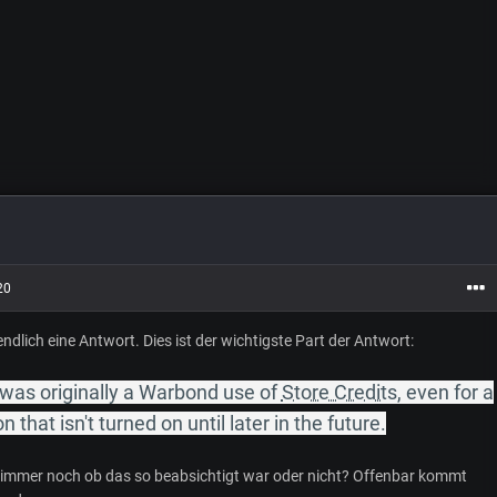
20
dlich eine Antwort. Dies ist der wichtigste Part der Antwort:
 was originally a Warbond use of
Store Credits
, even for a
 that isn't turned on until later in the future.
er immer noch ob das so beabsichtigt war oder nicht? Offenbar kommt