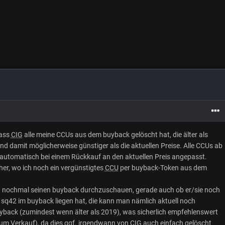
dass
CIG
alle meine CCUs aus dem buyback gelöscht hat, die älter als
 damit möglicherweise günstiger als die aktuellen Preise. Alle CCUs ab
utomatisch bei einem Rückkauf an den aktuellen Preis angepasst.
her, wo ich noch ein vergünstigtes
CCU
per buyback-Token aus dem
h nochmal seinen buyback durchzuschauen, gerade auch ob er/sie noch
sq42 im buyback liegen hat, die kann man nämlich aktuell noch
back (zumindest wenn älter als 2019), was sicherlich empfehlenswert
r zum Verkauf), da dies ggf. irgendwann von
CIG
auch einfach gelöscht