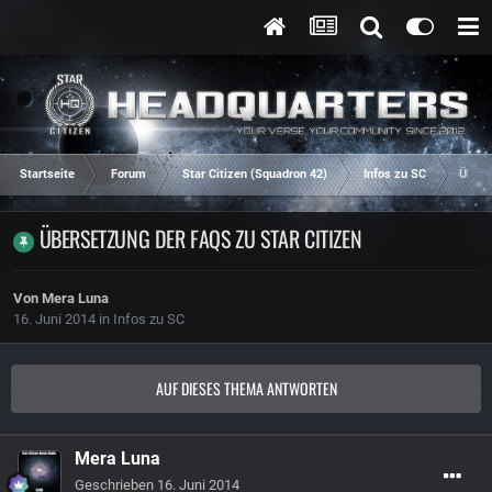
Startseite
Forum
Star Citizen (Squadron 42)
Infos zu SC
Übers
ÜBERSETZUNG DER FAQS ZU STAR CITIZEN
Von
Mera Luna
16. Juni 2014
in
Infos zu SC
AUF DIESES THEMA ANTWORTEN
Mera Luna
Geschrieben
16. Juni 2014