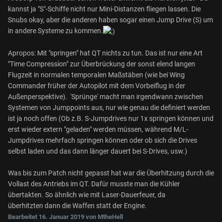
kannst ja "S"-Schiffe nicht nur Mini-Distanzen fliegen lassen. Die
Snubs okay, aber die anderen haben sogar einen Jump Drive (S) um
in andere Systeme zu kommen.
Apropos: Mit "springen" hat QT nichts zu tun. Das ist nur eine Art
"Time Compression" zur Überbrückung der sonst elend langen
Flugzeit in normalen temporalen Maßstäben (wie bei Wing
Commander früher der Autopilot mit dem Vorbeiflug in der
Außenperspektive). 'Sprünge' macht man irgendwann zwischen
Systemen von Jumppoints aus, nur wie genau die definiert werden
ist ja noch offen (Ob z.B. S-Jumpdrives nur 1x springen können und
erst wieder extern "geladen" werden müssen, während M/L-
Jumpdrives mehrfach springen können oder ob sich die Drives
selbst laden und das dann länger dauert bei S-Drives, usw.)
Was bis zum Patch nicht gepasst hat war die Überhitzung durch die
Vollast des Antriebs im QT. Dafür musste man die Kühler
übertakten. So ähnlich wie mit Laser-Dauerfeuer, da
überhitzten dann die Waffen statt der Engine.
Bearbeitet
16. Januar 2019
von MtheHell