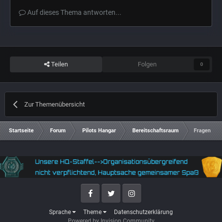
Auf dieses Thema antworten...
Teilen
Folgen
0
Zur Themenübersicht
Startseite
Forum
Pilots Hangar
Bereitschaftsraum
Fragen zu 
Facebook
Twitter
Instagram
Sprache
Theme
Datenschutzerklärung
Powered by Invision Community