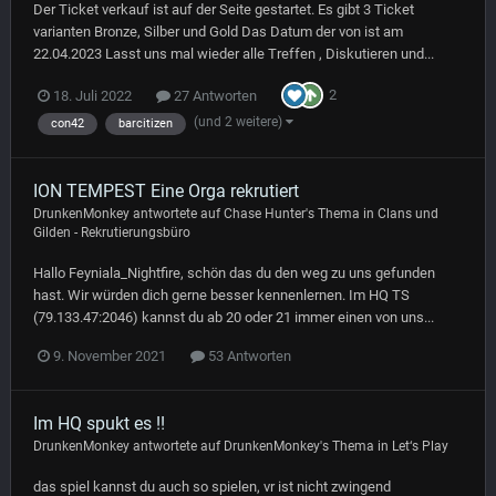
Der Ticket verkauf ist auf der Seite gestartet. Es gibt 3 Ticket
varianten Bronze, Silber und Gold Das Datum der von ist am
22.04.2023 Lasst uns mal wieder alle Treffen , Diskutieren und...
2
18. Juli 2022
27 Antworten
(und 2 weitere)
con42
barcitizen
ION TEMPEST Eine Orga rekrutiert
DrunkenMonkey
antwortete auf
Chase Hunter
's Thema in
Clans und
Gilden - Rekrutierungsbüro
Hallo Feyniala_Nightfire, schön das du den weg zu uns gefunden
hast. Wir würden dich gerne besser kennenlernen. Im HQ TS
(79.133.47:2046) kannst du ab 20 oder 21 immer einen von uns...
9. November 2021
53 Antworten
Im HQ spukt es !!
DrunkenMonkey
antwortete auf
DrunkenMonkey
's Thema in
Let‘s Play
das spiel kannst du auch so spielen, vr ist nicht zwingend