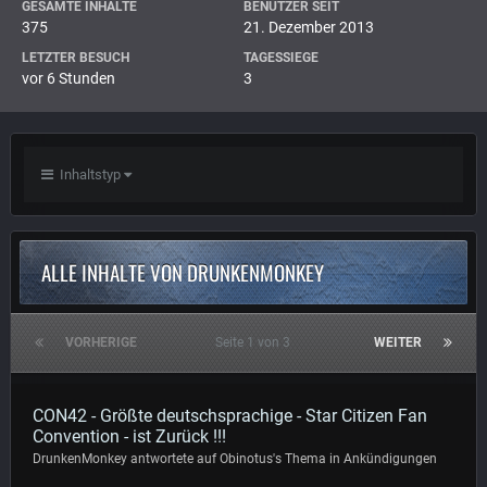
GESAMTE INHALTE
BENUTZER SEIT
375
21. Dezember 2013
LETZTER BESUCH
TAGESSIEGE
vor 6 Stunden
3
Inhaltstyp
ALLE INHALTE VON DRUNKENMONKEY
VORHERIGE
Seite 1 von 3
WEITER
CON42 - Größte deutschsprachige - Star Citizen Fan
Convention - ist Zurück !!!
DrunkenMonkey
antwortete auf
Obinotus
's Thema in
Ankündigungen