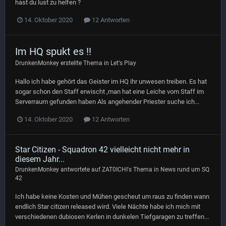
hast du lust zu helfen ?
14. Oktober 2020
12 Antworten
Im HQ spukt es !!
DrunkenMonkey
erstellte Thema in
Let‘s Play
Hallo ich habe gehört das Geister im HQ ihr unwesen treiben. Es hat
sogar schon den Staff erwischt ,man hat eine Leiche vom Staff im
Serverraum gefunden haben Als angehender Priester suche ich...
14. Oktober 2020
12 Antworten
Star Citizen - Squadron 42 vielleicht nicht mehr in
diesem Jahr...
DrunkenMonkey
antwortete auf
ZAT0ICHI
's Thema in
News rund um SQ
42
Ich habe keine Kosten und Mühen gescheut um raus zu finden wann
endlich Star citizen released wird. Viele Nächte habe ich mich mit
verschiedenen dubiosen Kerlen in dunkelen Tiefgaragen zu treffen...