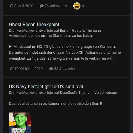
4
8. Juli 2020
76 Antworten
Ghost Recon Breakpoint
DrunkenMonkey
antwortete auf
Burton_Guster
's Thema in
Ankündigungen die nix mit Star Citizen zu tun haben
Hi Mindscout im HQ-TS gibt es eine kleine gruppe von Kämpern.
Darunter befindet sich der Chase, Narva,XXIII.Achaneas und meine
wenigkeit. zu 1. ja das ist nervig wenn man teile verkaufen will...
12. Oktober 2019
53 Antworten
US Navy bestaetigt : UFO's sind real
DrunkenMonkey
antwortete auf
DeepSoul
's Thema in
Verschiedenes
Das ist alles unsinn es können nur die reptiloiden Sein !!