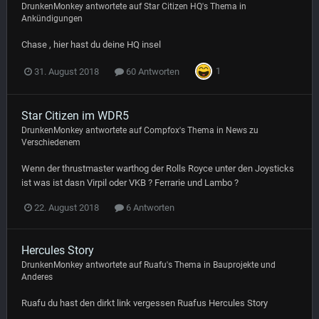
DrunkenMonkey
antwortete auf
Star Citizen HQ
's Thema in
Ankündigungen
Chase , hier hast du deine HQ insel
1
31. August 2018
60 Antworten
Star Citizen im WDR5
DrunkenMonkey
antwortete auf
Compfox
's Thema in
News zu
Verschiedenem
Wenn der thrustmaster warthog der Rolls Royce unter den Joysticks
ist was ist dasn Virpil oder VKB ? Ferrarie und Lambo ?
22. August 2018
6 Antworten
Hercules Story
DrunkenMonkey
antwortete auf
Ruafu
's Thema in
Bauprojekte und
Anderes
Ruafu du hast den dirkt link vergessen Ruafus Hercules Story