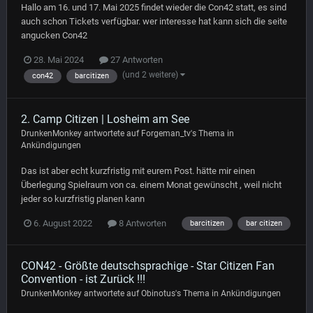
Hallo am 16. und 17. Mai 2025 findet wieder die Con42 statt, es sind
auch schon Tickets verfügbar. wer interesse hat kann sich die seite
angucken Con42
28. Mai 2024
27 Antworten
(und 2 weitere)
con42
barcitizen
2. Camp Citizen | Losheim am See
DrunkenMonkey
antwortete auf
Forgeman_tv
's Thema in
Ankündigungen
Das ist aber echt kurzfristig mit eurem Post. hätte mir einen
Überlegung Spielraum von ca. einem Monat gewünscht , weil nicht
jeder so kurzfristig planen kann
6. August 2022
8 Antworten
barcitizen
bar citizen
CON42 - Größte deutschsprachige - Star Citizen Fan
Convention - ist Zurück !!!
DrunkenMonkey
antwortete auf
Obinotus
's Thema in
Ankündigungen