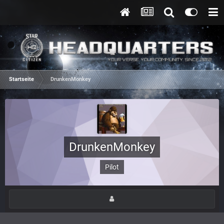
Startseite
DrunkenMonkey
DrunkenMonkey
Pilot