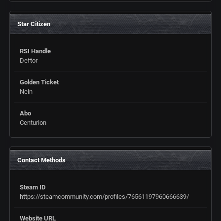
Star Citizen
RSI Handle
Deftor
Golden Ticket
Nein
Abo
Centurion
Contact Methods
Steam ID
https://steamcommunity.com/profiles/76561197960666639/
Website URL