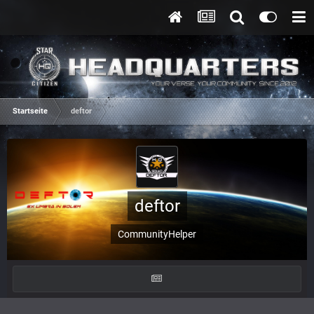
Startseite
deftor
deftor
CommunityHelper