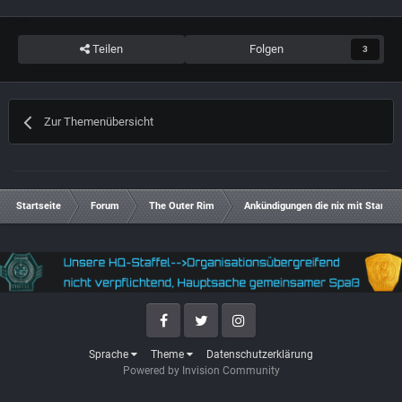
Teilen
Folgen
3
Zur Themenübersicht
Startseite
Forum
The Outer Rim
Ankündigungen die nix mit Star Cit
Facebook
Twitter
Instagram
Sprache
Theme
Datenschutzerklärung
Powered by Invision Community