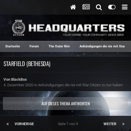
Startseite
Forum
The Outer Rim
Ankündigungen die nix mit Star Cit
STARFIELD (BETHESDA)
Von
BlackBox
4. Dezember 2020
in
Ankündigungen die nix mit Star Citizen zu tun haben
AUF DIESES THEMA ANTWORTEN
VORHERIGE
Seite 7 von 9
WEITER