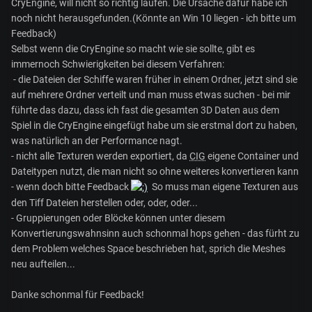
CryEngine, will nicht so richtig laufen. Die Ursache dafür habe ich
noch nicht herausgefunden.(Könnte an Win 10 liegen - ich bitte um
Feedback)
Selbst wenn die CryEngine so macht wie sie sollte, gibt es
immernoch Schwierigkeiten bei diesem Verfahren:
- die Dateien der Schiffe waren früher in einem Ordner, jetzt sind sie
auf mehrere Ordner verteilt und man muss etwas suchen - bei mir
führte das dazu, dass ich fast die gesamten 3D Daten aus dem
Spiel in die CryEngine eingefügt habe um sie erstmal dort zu haben,
was natürlich an der Performance nagt.
- nicht alle Texturen werden exportiert, da
CIG
eigene Container und
Dateitypen nutzt, die man nicht so ohne weiteres konvertieren kann
- wenn doch bitte Feedback
So muss man eigene Texturen aus
den Tiff Dateien herstellen oder, oder, oder...
- Gruppierungen oder Blöcke können unter diesem
Konvertierungswahnsinn auch schonmal hops gehen - das fürht zu
dem Problem welches Space beschrieben hat, sprich die Meshes
neu aufteilen...
Danke schonmal für Feedback!