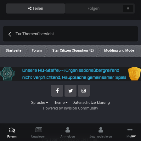
Teilen
Folgen
0
Zur Themenübersicht
Startseite
Forum
Star Citizen (Squadron 42)
Modding und Modeling
Facebook
Twitter
Instagram
Sprache
Theme
Datenschutzerklärung
Powered by Invision Community
Forum
Ungelesen
Anmelden
Jetzt registrieren
Mehr
IPS spam
blocked by CleanTalk.