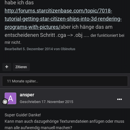
habe ich das
http://forums.starcitizenbase.com/topic/7018-
tutorial-getting-star-citizen-ships-into-3d-rendering-
programs-with-pictures/
aber ich hänge das am
entscheidenen Schritt .cga --> .obj ....
der funktioniert bei
mir nicht.
Bearbeitet
5. Dezember 2014
von Obinotus
Zitieren
11 Monate später...
ansper
Geschrieben
17. November 2015
Super Guide! Danke!
Kann man auch dazugehörige Texturendateien anfügen oder muss
man alle aufwendig manuell machen?