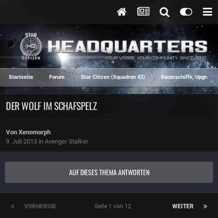
Startseite
Forum
Star Citizen (Squadron 42)
Raumschiffe, Upgrades
DER WOLF IM SCHAFSPELZ
Von
Xenomorph
9. Juli 2013
in
Avenger Stalker
AUF DIESES THEMA ANTWORTEN
VORHERIGE
Seite 1 von 12
WEITER