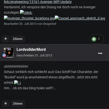
link/engineering/13161-Avenger-WIP-Update
Verdammt, ich verspüre den Drang mir doch noch ne Avenger
zuzulegen
Bearbeitet
30. Juli 2013
von Snapshot
Zitieren
1
LordvollderMord
Geschrieben
31. Juli 2013
uhhhhhhhhhhh!
Schaut wirklich nich schlecht aus! Das Schiff hat Charakter, der
"Buckel" wurd ja anscheinend etwas abgeflacht. Jetzt ists echt
schick
Hm... ob ich das Ding holen soll?!...
Zitieren