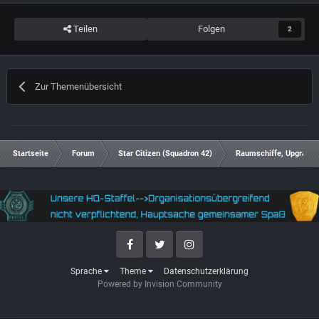
Teilen
Folgen
2
Zur Themenübersicht
Startseite
Forum
Star Citizen (Squadron 42)
Raumschiffe, Upgrades
Facebook
Twitter
Instagram
Sprache
Theme
Datenschutzerklärung
Powered by Invision Community