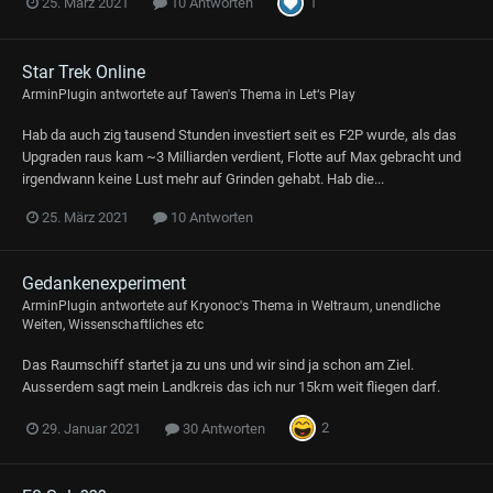
1
25. März 2021
10 Antworten
Star Trek Online
ArminPlugin
antwortete auf
Tawen
's Thema in
Let‘s Play
Hab da auch zig tausend Stunden investiert seit es F2P wurde, als das
Upgraden raus kam ~3 Milliarden verdient, Flotte auf Max gebracht und
irgendwann keine Lust mehr auf Grinden gehabt. Hab die...
25. März 2021
10 Antworten
Gedankenexperiment
ArminPlugin
antwortete auf
Kryonoc
's Thema in
Weltraum, unendliche
Weiten, Wissenschaftliches etc
Das Raumschiff startet ja zu uns und wir sind ja schon am Ziel.
Ausserdem sagt mein Landkreis das ich nur 15km weit fliegen darf.
2
29. Januar 2021
30 Antworten