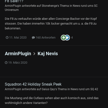
F8 Sale???
ArminPlugin
antwortete auf
Stonehenge
's Thema in
News rund ums SC
Universum
Die F8 zu verkaufen würde aber allen Concierge Backer vor der Kopf
stossen. Die haben immerhin 10k locker gemacht um u. a. die F8 zu
bekommen.
4
11. Mai 2020
160 Antworten
ArminPlugin
Kaj Nevis
19. März 2020
Squadron 42 Holiday Sneak Peek
ArminPlugin
antwortete auf
Gaius Qay
's Thema in
News rund um SQ 42
Die Mustang und die Cutlass sehen aber auch komisch aus, sind das
wohlmöglich andere Varianten?