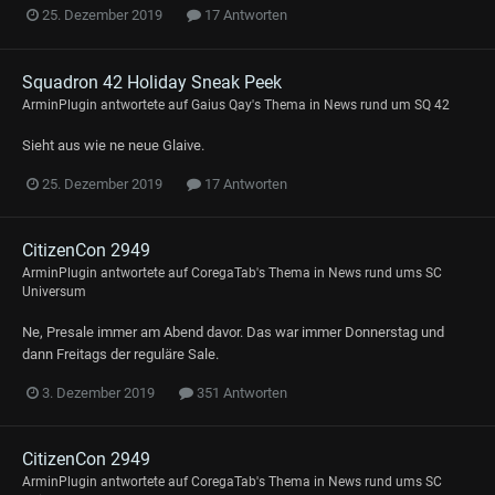
25. Dezember 2019
17 Antworten
Squadron 42 Holiday Sneak Peek
ArminPlugin
antwortete auf
Gaius Qay
's Thema in
News rund um SQ 42
Sieht aus wie ne neue Glaive.
25. Dezember 2019
17 Antworten
CitizenCon 2949
ArminPlugin
antwortete auf
CoregaTab
's Thema in
News rund ums SC
Universum
Ne, Presale immer am Abend davor. Das war immer Donnerstag und
dann Freitags der reguläre Sale.
3. Dezember 2019
351 Antworten
CitizenCon 2949
ArminPlugin
antwortete auf
CoregaTab
's Thema in
News rund ums SC