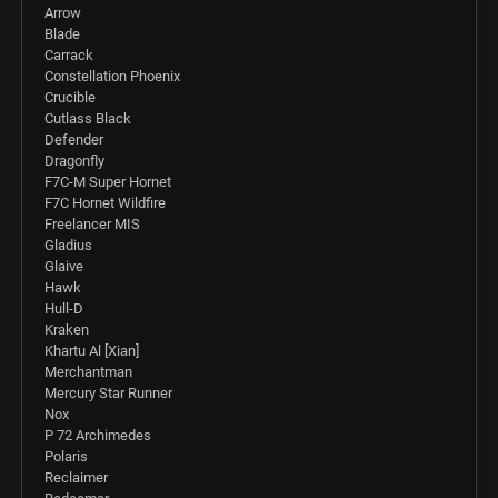
Arrow
Blade
Carrack
Constellation Phoenix
Crucible
Cutlass Black
Defender
Dragonfly
F7C-M Super Hornet
F7C Hornet Wildfire
Freelancer MIS
Gladius
Glaive
Hawk
Hull-D
Kraken
Khartu Al [Xian]
Merchantman
Mercury Star Runner
Nox
P 72 Archimedes
Polaris
Reclaimer