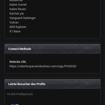
Redeemer
Sabre Comet
Sabre Raven
San’tok.yāi
Vanguard Harbinger
Vulcan
600i Explorer
X1 Base
Contact Methods
Website URL
https://robertsspaceindustries.com/orgs/PHXSQD
Letzte Besucher des Profils
15.453 Profilaufrufe