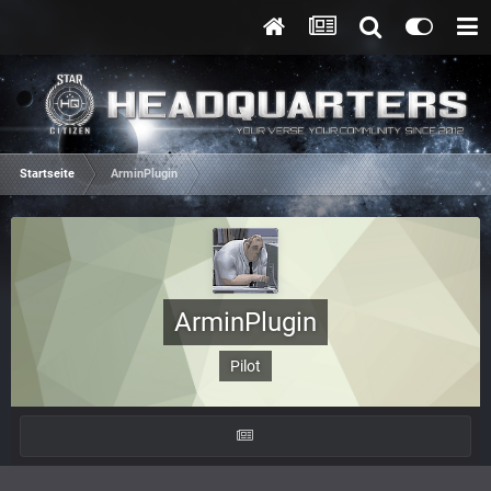
Startseite
ArminPlugin
ArminPlugin
Pilot