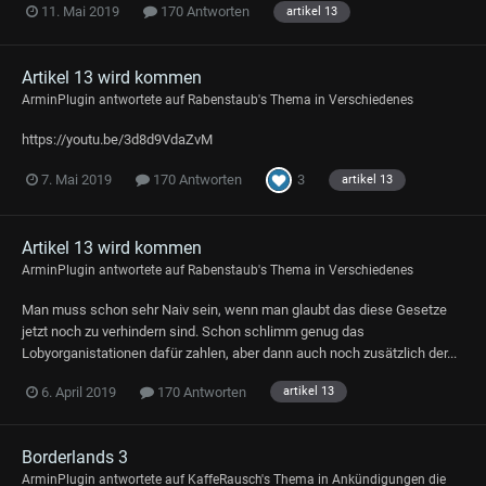
11. Mai 2019
170 Antworten
artikel 13
Artikel 13 wird kommen
ArminPlugin
antwortete auf
Rabenstaub
's Thema in
Verschiedenes
https://youtu.be/3d8d9VdaZvM
3
7. Mai 2019
170 Antworten
artikel 13
Artikel 13 wird kommen
ArminPlugin
antwortete auf
Rabenstaub
's Thema in
Verschiedenes
Man muss schon sehr Naiv sein, wenn man glaubt das diese Gesetze
jetzt noch zu verhindern sind. Schon schlimm genug das
Lobyorganistationen dafür zahlen, aber dann auch noch zusätzlich der...
6. April 2019
170 Antworten
artikel 13
Borderlands 3
ArminPlugin
antwortete auf
KaffeRausch
's Thema in
Ankündigungen die