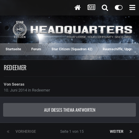
Startseite
Forum
Star Citizen (Squadron 42)
Raumschiffe, Upgrades
REDEEMER
Von
Seeras
10. Juni 2014
in
Redeemer
AUF DIESES THEMA ANTWORTEN
VORHERIGE
Seite 1 von 15
WEITER