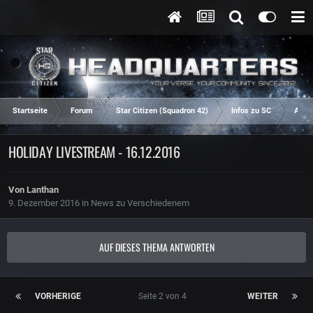
Startseite
Forum
Star Citizen (Squadron 42)
Infos zu SC
Aren
HOLIDAY LIVESTREAM - 16.12.2016
Von
Lanthan
9. Dezember 2016
in
News zu Verschiedenem
AUF DIESES THEMA ANTWORTEN
VORHERIGE
Seite 2 von 4
WEITER