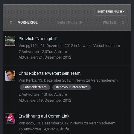
SORTIEREN NACH
VORHERIGE
Seite 79 von 79
WEITER
Plötzlich "Nur digital"
Von
pg1104
,
21. Dezember 2012
in
News zu Verschiedenem
7
Antworten
2,3Tsd
Aufrufe
Aktualisiert
21. Dezember 2012
Chris Roberts erweitert sein Team
Von
Kefka
,
13. Dezember 2012
in
News zu Verschiedenem
Entwicklerteam
Behaviour Interactive
2
Antworten
1,8Tsd
Aufrufe
Aktualisiert
19. Dezember 2012
Erwähnung auf Comm-Link
Von
goox
,
13. Dezember 2012
in
News zu Verschiedenem
15
Antworten
4,9Tsd
Aufrufe