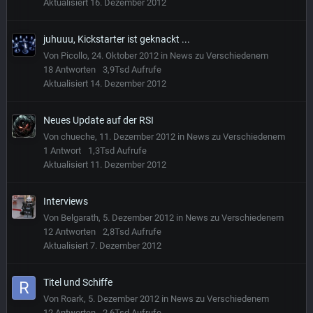
Aktualisiert
16. Dezember 2012
juhuuu, Kickstarter ist geknackt ...
Von
Picollo
,
24. Oktober 2012
in
News zu Verschiedenem
18
Antworten
3,9Tsd
Aufrufe
Aktualisiert
14. Dezember 2012
Neues Update auf der RSI
Von
chueche
,
11. Dezember 2012
in
News zu Verschiedenem
1
Antwort
1,3Tsd
Aufrufe
Aktualisiert
11. Dezember 2012
Interviews
Von
Belgarath
,
5. Dezember 2012
in
News zu Verschiedenem
12
Antworten
2,8Tsd
Aufrufe
Aktualisiert
7. Dezember 2012
Titel und Schiffe
Von
Roark
,
5. Dezember 2012
in
News zu Verschiedenem
12
Antworten
2,6Tsd
Aufrufe