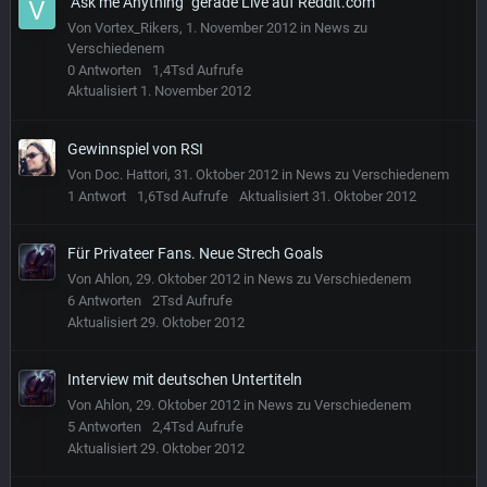
"Ask me Anything" gerade Live auf Reddit.com
Von
Vortex_Rikers
,
1. November 2012
in
News zu
Verschiedenem
0
Antworten
1,4Tsd
Aufrufe
Aktualisiert
1. November 2012
Gewinnspiel von RSI
Von
Doc. Hattori
,
31. Oktober 2012
in
News zu Verschiedenem
1
Antwort
1,6Tsd
Aufrufe
Aktualisiert
31. Oktober 2012
Für Privateer Fans. Neue Strech Goals
Von
Ahlon
,
29. Oktober 2012
in
News zu Verschiedenem
6
Antworten
2Tsd
Aufrufe
Aktualisiert
29. Oktober 2012
Interview mit deutschen Untertiteln
Von
Ahlon
,
29. Oktober 2012
in
News zu Verschiedenem
5
Antworten
2,4Tsd
Aufrufe
Aktualisiert
29. Oktober 2012