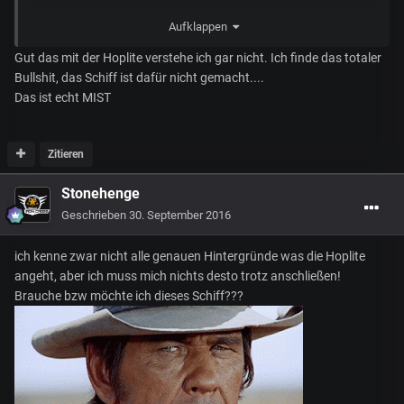
Als Beispiel hätte er die Cutlass Blue als
Aufklappen
militärisches Dropship nehmen können. Als wieder Zeit und
Ressourcen in die Hoplite zu stecken.
Gut das mit der Hoplite verstehe ich gar nicht. Ich finde das totaler
Bullshit, das Schiff ist dafür nicht gemacht....
Aber eben.....
Das ist echt MIST
Gruss
Zitieren
Stonehenge
Geschrieben
30. September 2016
ich kenne zwar nicht alle genauen Hintergründe was die Hoplite
angeht, aber ich muss mich nichts desto trotz anschließen!
Brauche bzw möchte ich dieses Schiff???