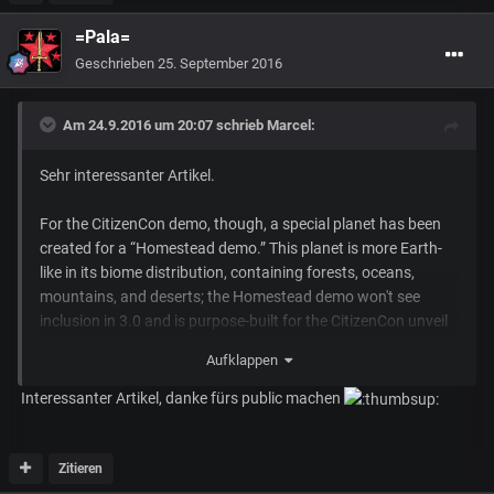
=Pala=
Geschrieben
25. September 2016
Am 24.9.2016 um 20:07 schrieb
Marcel
:
Sehr interessanter Artikel.
For the CitizenCon demo, though, a special planet has been
created for a “Homestead demo.” This planet is more Earth-
like in its biome distribution, containing forests, oceans,
mountains, and deserts; the Homestead demo won't see
inclusion in 3.0 and is purpose-built for the CitizenCon unveil
of Planets V2.
Aufklappen
Quelle:
http://www.gamersnexus.net/gg/2613-chris-roberts-
Interessanter Artikel, danke fürs public machen
on-star-citizen-procedural-planets-alpha3-citizencon
Zitieren