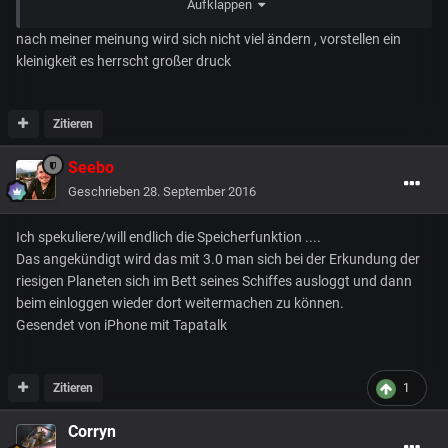
Aufklappen
GC war ja Exploration das Thema....was könnte diesmal der
Fall sein?
nach meiner meinung wird sich nicht viel ändern , vorstellen ein
kleinigkeit es herrscht großer druck
Das waren jetzt nur ein paar Punkte...lasst mal so hören was
euch durch den Kopf geht
Zitieren
Seebo
Geschrieben
28. September 2016
Ich spekuliere/will endlich die Speicherfunktion ....
Das angekündigt wird das mit 3.0 man sich bei der Erkundung der
riesigen Planeten sich im Bett seines Schiffes ausloggt und dann
beim einloggen wieder dort weitermachen zu können.
Gesendet von iPhone mit Tapatalk
Zitieren
1
Corryn