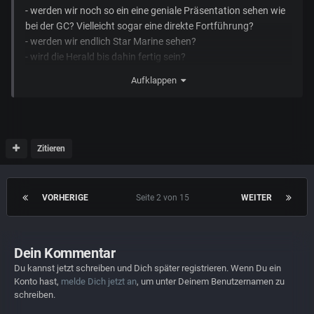
- werden wir noch so ein eine geniale Präsentation sehen wie
bei der GC? Vielleicht sogar eine direkte Fortführung?
- werden wir endlich Star Marine sehen?
- wird die Herald bis dahin fertig sein?
- wird es einen Sale geben? Und wenn ja was für einen? Zur
Aufklappen
GC war ja Exploration das Thema....was könnte diesmal der
Fall sein?
Das waren jetzt nur ein paar Punkte...lasst mal so hören was
euch durch den Kopf geht
Zitieren
VORHERIGE
Seite 2 von 15
WEITER
Dein Kommentar
Du kannst jetzt schreiben und Dich später registrieren. Wenn Du ein
Konto hast,
melde Dich jetzt an
, um unter Deinem Benutzernamen zu
schreiben.