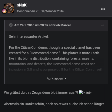
sNuK
Geschrieben
25. September 2016
Am 24.9.2016 um 20:07 schrieb
Marcel
:
Sehr interessanter Artikel.
For the CitizenCon demo, though, a special planet has been
created for a “Homestead demo.” This planet is more Earth-
like in its biome distribution, containing forests, oceans,
mountains, and deserts; the Homestead demo won't see
inclusion in 3.0 and is purpose-built for the CitizenCon unveil
of Planets V2.
Aufklappen
Quelle:
http://www.gamersnexus.net/gg/2613-chris-roberts-
on-star-citizen-procedural-planets-alpha3-citizencon
Wo gräbst du das Zeugs denn bloß immer aus ?!
Abermals ein Dankeschön, nach so etwas suche ich schon länger.