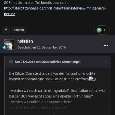
SCB hat den ersten Teil bereits übersetzt:
http://starcitizenbase.de/chris-roberts-im-interview-mit-gamers-
nexus/
Zitieren
1
noissian
Geschrieben
25. September 2016
Am 21.9.2016 um 05:20 schrieb
Stonehenge
:
Die CitizenCon steht ja bald vor der Tür und ich möchte
hiermit schonmal eine Spekulationsrunde eröffnen
- werden wir noch so ein eine geniale Präsentation sehen wie
bei der GC? Vielleicht sogar eine direkte Fortführung?
- werden wir endlich Star Marine sehen?
- wird die Herald bis dahin fertig sein?
- wird es einen Sale geben? Und wenn ja was für einen? Zur