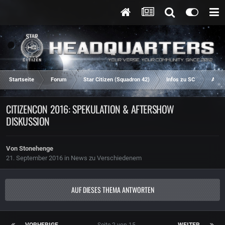
Startseite
Forum
Star Citizen (Squadron 42)
Infos zu SC
Aren
CITIZENCON 2016: SPEKULATION & AFTERSHOW
DISKUSSION
Von
Stonehenge
21. September 2016
in
News zu Verschiedenem
AUF DIESES THEMA ANTWORTEN
VORHERIGE
Seite 2 von 15
WEITER