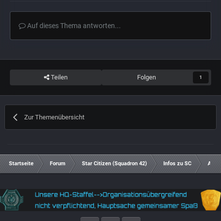
Auf dieses Thema antworten...
Teilen
Folgen
1
Zur Themenübersicht
Startseite
Forum
Star Citizen (Squadron 42)
Infos zu SC
Aren