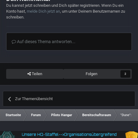
Du kannst jetzt schreiben und Dich später registrieren. Wenn Du ein
Konto hast,
melde Dich jetzt an
, um unter Deinem Benutzernamen zu
schreiben.
Auf dieses Thema antworten...
Teilen
Folgen
2
Zur Themenübersicht
Startseite
Forum
Pilots Hangar
Bereitschaftsraum
"Dune": Neu