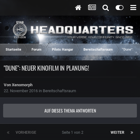
Startseite
Forum
Pilots Hangar
Bereitschaftsraum
"Dune": Neu
"DUNE": NEUER KINOFILM IN PLANUNG!
Von
Xenomorph
22. November 2016
in
Bereitschaftsraum
AUF DIESES THEMA ANTWORTEN
VORHERIGE
Seite 1 von 2
WEITER