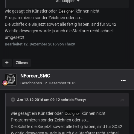
Aufklappen
bugbelastet das es halt eher darauf hindeutet, alles immer
einfach mal so schnell hinein zu klatschen, aber auch nur, weil
Designer
wie gesagt ein Künstler oder
können nicht
alle
Programmieren sonder Zeichnen oder so...
danach schreien.
Die Schiffe die Sie jetzt soweit alle fertig haben, sind für SQ42
Wichtig deswegen wurde ja auch die Starfarer recht schnell
umgesetzt
Bearbeitet
12. Dezember 2016
von Fhexy
Zitieren
NForcer_SMC
Geschrieben
12. Dezember 2016
Am 12.12.2016 um 09:12 schrieb
Fhexy
:
Designer
wie gesagt ein Künstler oder
können nicht
Programmieren sonder Zeichnen oder so...
Die Schiffe die Sie jetzt soweit alle fertig haben, sind für SQ42
Wichtig deswegen wurde ja auch die Starfarer recht schnell