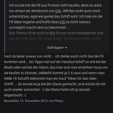
Ich würde mir die F8 aus Protest nicht kaufen, denn es wäre
nur erneut ein Wortbruch von
CIG
. Will das nicht auch noch
unterstützen, egal wie genial das Schiff wird. Ich hole mir die
F8 lieber ingame und hoffe dass
CIG
es nicht nahezu
unmöglich macht eine zu bekommen...
Das Thema F8 ist auch im
RSI
Forum recht hochgekocht und
glaube nicht dass
CIG
diese bringt. Denke auch mehr an die
600er.
Aufklappen
Im letzten Sale sind sehr viele $ dazu gekommen, sollte
hast du leider sowas von recht... ich denke auch nicht das die F8
eigentlich für die nächste Zeit reichen.
kommen wird... ich Tippe mal auf ein Vanduul Schiff so wie bei der
Selber habe ich mit den Schiffen abgeschlossen und alles im
Blade oder wie bei der Glaive, das man erst was erreichen muss um
Hangar für einen guten Start. Irgendwas muss ich mir für das
sie kaufen zu können, vielleicht kommt ja 2.6 raus und wenn man
Spiel später ja auch noch als Ziel übrig lassen
Welle 18 Schafft bekommt man ein Kauf Token für das Alien
Schiffe tauschen ok, aber zusätzlich erwerben... nö 10
Schiff.... So wurde es ja bei der Glaive gemacht, und würde ich mir
reichen nun wirklich... ja im ernst WIRKLICH, WIRKLICH
auch wieder wünschen :-) die Glaive hatte ich ja damals
abgestaubt :-)
Bearbeitet
12. Dezember 2016
von Fhexy