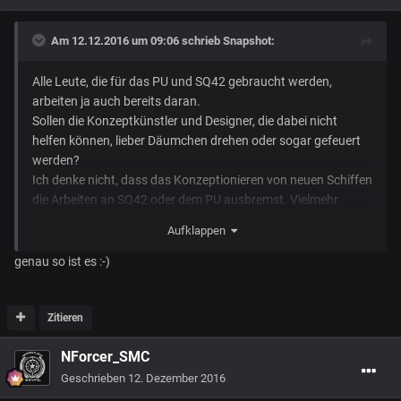
Am 12.12.2016 um 09:06 schrieb
Snapshot
:
Alle Leute, die für das PU und SQ42 gebraucht werden,
arbeiten ja auch bereits daran.
Sollen die Konzeptkünstler und Designer, die dabei nicht
helfen können, lieber Däumchen drehen oder sogar gefeuert
werden?
Ich denke nicht, dass das Konzeptionieren von neuen Schiffen
die Arbeiten an SQ42 oder dem PU ausbremst. Vielmehr
werden brachliegende Ressourcen genutzt um uns
Aufklappen
irgendwann einmal ein vielfältigeres Universum zu
verschaffen und nebenbei noch ne ordentlichen Portion an
genau so ist es :-)
Einnahmen zu generieren.
Send by Vanguard Sentinel
Zitieren
NForcer_SMC
Geschrieben
12. Dezember 2016