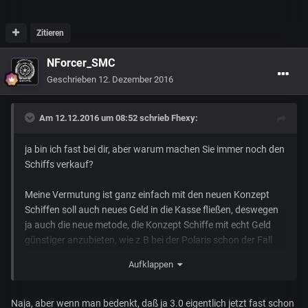
Zitieren
NForcer_SMC
Geschrieben
12. Dezember 2016
Am 12.12.2016 um 08:52 schrieb
Fhexy
:
ja bin ich fast bei dir, aber warum machen Sie immer noch den
Schiffs verkauf?
Meine Vermutung ist ganz einfach mit den neuen Konzept
Schiffen soll auch neues Geld in die Kasse fließen, deswegen
ja auch die neue metode, die Konzept Schiffe mit echt Geld
günstiger anzubieten, wie z.B bei der Polaris schon der Fall
war, oder auch bei der Prowler, Idris und Javlin.
Aufklappen
Mein Tipp, sie benötigen noch Zwei Jahre bis SC live gehen
wird, mit etwas glück fängt in 1 jahr die Beta an mit 4.0 und
Naja, aber wenn man bedenkt, daß ja 3.0 eigentlich jetzt fast schon