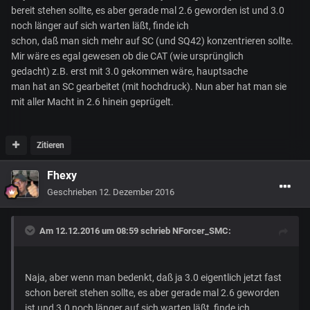
noch ein weiteres Jahr bis SC tatsächlich komplett
bereit stehen sollte, es aber gerade mal 2.6 geworden ist und 3.0
rauskommt... und dafür benötigen Sie nun mal Geld bei 377
noch länger auf sich warten läßt, finde ich
Mitarbeiter... also finde ich es doch Legitim, hab echt kein
schon, daß man sich mehr auf SC (und SQ42) konzentrieren sollte.
bock das sie noch ein Publisher dazu nehmen müssen auf der
Mir wäre es egal gewesen ob die CAT (wie ursprünglich
Zielgeraden....
gedacht) z.B. erst mit 3.0 gekommen wäre, hauptsache
man hat an SC gearbeitet (mit hochdruck). Nun aber hat man sie
mit aller Macht in 2.6 hinein geprügelt.
Zitieren
Fhexy
Geschrieben
12. Dezember 2016
Am 12.12.2016 um 08:59 schrieb
NForcer_SMC
:
Naja, aber wenn man bedenkt, daß ja 3.0 eigentlich jetzt fast
schon bereit stehen sollte, es aber gerade mal 2.6 geworden
ist und 3.0 noch länger auf sich warten läßt, finde ich