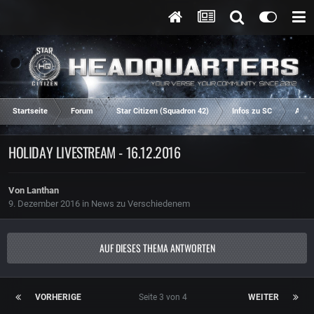
Startseite
Forum
Star Citizen (Squadron 42)
Infos zu SC
Aren
HOLIDAY LIVESTREAM - 16.12.2016
Von
Lanthan
9. Dezember 2016
in
News zu Verschiedenem
AUF DIESES THEMA ANTWORTEN
VORHERIGE
Seite 3 von 4
WEITER