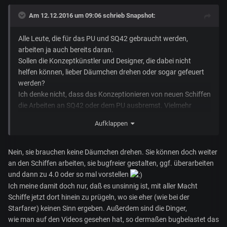
Am 12.12.2016 um 09:06 schrieb
Snapshot
:
Alle Leute, die für das PU und SQ42 gebraucht werden,
arbeiten ja auch bereits daran.
Sollen die Konzeptkünstler und Designer, die dabei nicht
helfen können, lieber Däumchen drehen oder sogar gefeuert
werden?
Ich denke nicht, dass das Konzeptionieren von neuen Schiffen
die Arbeiten an SQ42 oder dem PU ausbremst. Vielmehr
werden brachliegende Ressourcen genutzt um uns
Aufklappen
irgendwann einmal ein vielfältigeres Universum zu
verschaffen und nebenbei noch ne ordentlichen Portion an
Einnahmen zu generieren.
Nein, sie brauchen keine Däumchen drehen. Sie können doch weiter
Send by Vanguard Sentinel
an den Schiffen arbeiten, sie bugfreier gestalten, ggf. überarbeiten
und dann zu 4.0 oder so mal vorstellen
Ich meine damit doch nur, daß es unsinnig ist, mit aller Macht
Schiffe jetzt dort hinein zu prügeln, wo sie eher (wie bei der
Starfarer) keinen Sinn ergeben. Außerdem sind die Dinger,
wie man auf den Videos gesehen hat, so dermaßen bugbelastet das