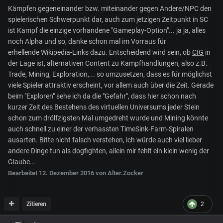
Kämpfen gegeneinander bzw. miteinander gegen Andere/NPC den
spielerischen Schwerpunkt dar, auch zum jetzigen Zeitpunkt in SC
ist Kampf die einzige vorhandene "Gameplay-Option"... ja ja, alles
noch Alpha und so, danke schon mal im Vorraus für
erhellende Wikipedia-Links dazu. Entscheidend wird sein, ob
CIG
in
der Lage ist, alternativen Content zu Kampfhandlungen, also z.B.
Trade, Mining, Exploration,... so umzusetzen, dass es für möglichst
viele Spieler attraktiv erscheint, vor allem auch über die Zeit. Gerade
beim "Exploren" sehe ich da die "Gefahr", dass hier schon nach
kurzer Zeit des Bestehens des virtuellen Universums jeder Stein
schon zum drölfzigsten Mal umgedreht wurde und Mining könnte
auch schnell zu einer der verhassten TimeSink-Farm-Spiralen
ausarten. Bitte nicht falsch verstehen, ich würde auch viel lieber
andere Dinge tun als dogfighten, allein mir fehlt ein klein wenig der
Glaube...
Bearbeitet
12. Dezember 2016
von Alter.Zocker
Zitieren
2