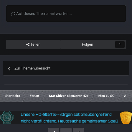
Auf dieses Thema antworten...
Teilen
Folgen
1
Zur Themenübersicht
Startseite
Forum
Star Citizen (Squadron 42)
Infos zu SC
Aren