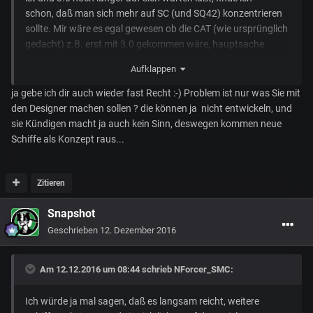
schon, daß man sich mehr auf SC (und SQ42) konzentrieren
sollte. Mir wäre es egal gewesen ob die CAT (wie ursprünglich
gedacht) z.B. erst mit 3.0 gekommen wäre, hauptsache
man hat an SC gearbeitet (mit hochdruck). Nun aber hat
Aufklappen
man sie mit aller Macht in 2.6 hinein geprügelt.
ja gebe ich dir auch wieder fast Recht :-) Problem ist nur was Sie mit
den Designer machen sollen ? die können ja nicht entwickeln, und
sie Kündigen macht ja auch kein Sinn, deswegen kommen neue
Schiffe als Konzept raus...
Zitieren
Snapshot
Geschrieben
12. Dezember 2016
Am 12.12.2016 um 08:44 schrieb
NForcer_SMC
:
Ich würde ja mal sagen, daß es langsam reicht, weitere