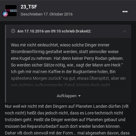
23_TSF
Geschrieben
17. Oktober 2016
Am 17.10.2016 um 09:10 schrieb
Drake62
:
Was mir nicht einleuchtet, wieso solche Dinger immer
Stromlinienförmig gestaltet werden, statt sinnvoller weise
eine Kugel zu nehmen. Hat denn keiner Perry Rodan gelesen.
So werden sicher Sätze nötig, wie , sagt der Mann am Heck "
Ich geh mir mal nen Kaffee in der Bugkantiene holen, Bin
spätestens Morgen zurück" na gut, etwas Überspitzt, aber ein
von Achtern aufkommender Feind, könnte doch nicht
ausreichend bekämpft werden, oder wo immer das Ding
Aufklappen
seinen toten Winkel hat. Ergo, Rund ist nicht schnittig aber
praktisch. Und als Abfangjäger Starfury´s, von den Dingern
Nur weil wir nicht mit den Dingern auf Planeten Landen dürfen (vllt
würden auch mehr in eine Polaris passen. Meiner
noch nicht) heißt das jedoch nicht, dass es Lore-technisch nicht
bescheidenen Meinung nach.
trotzdem geht. Heißt die Dinger werden auf Planeten gebaut und
müssen bei Reparaturbedarf auch dort wieder landen können.
Daher vllt doch sinnvoll mit der Form... mal abgesehen davon, dass