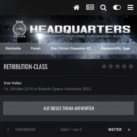
Startseite
Forum
Star Citizen (Squadron 42)
Raumschiffe, Upgrades
RETRIBUTION-CLASS
Von
Veloc
16. Oktober 2016
in
Roberts Space Industries (RSI)
AUF DIESES THEMA ANTWORTEN
VORHERIGE
Seite 1 von 3
WEITER