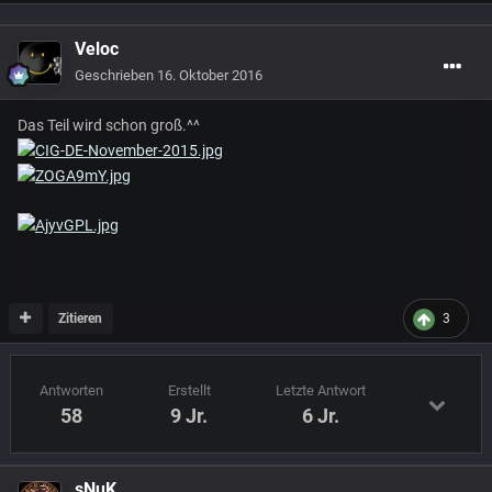
Veloc
Geschrieben
16. Oktober 2016
Das Teil wird schon groß.^^
Zitieren
3
Antworten
Erstellt
Letzte Antwort
58
9 Jr.
6 Jr.
sNuK