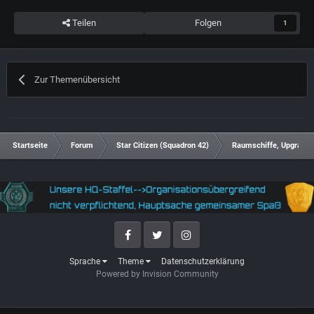
Teilen
Folgen
1
Zur Themenübersicht
Startseite
Forum
Star Citizen (Squadron 42)
Raumschiffe, Upgrades
Facebook
Twitter
Instagram
Sprache
Theme
Datenschutzerklärung
Powered by Invision Community