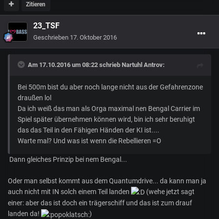
Zitieren
23_TSF
Geschrieben
17. Oktober 2016
Am 17.10.2016 um 08:22 schrieb
Nartuhl Antrov
:
Bei 500m bist du aber noch lange nicht aus der Gefahrenzone
draußen lol
Da ich weiß das man als Orga maximal nen Bengal Carrier im
Spiel später übernehmen können wird, bin ich sehr beruhigt
das das Teil in den Fähigen Händen der KI ist....
Warte mal? Und was ist wenn die Rebellieren =O
Dann gleiches Prinzip bei nem Bengal...
Oder man selbst kommt aus dem Quantumdrive... da kann man ja
auch nicht mit IN solch einem Teil landen
(wehe jetzt sagt
einer: aber das ist doch ein trägerschiff und das ist zum drauf
landen da!
)