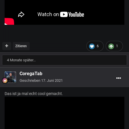
Zitieren
6
1
4 Monate später...
CoregaTab
Geschrieben
17. Juni 2021
Das ist ja mal echt cool gemacht.