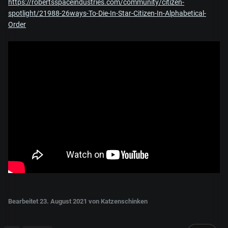
https://robertsspaceindustries.com/community/citizen-
spotlight/21988-26ways-To-Die-In-Star-Citizen-In-Alphabetical-
Order
Bearbeitet
23. August 2021
von Katzenschinken